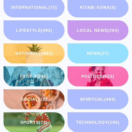
INTERNATIONAL
(72)
KITABI KONA
(3)
LIFESTYLE
(492)
LOCAL NEWS
(264)
NATIONAL
(1963)
NEWS
(27)
PAGE 3
(540)
POLITICS
(653)
SOCIAL
(15)
SPIRITUAL
(484)
SPORTS
(79)
TECHNOLOGY
(193)