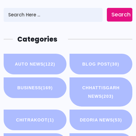
Search
Categories
AUTO NEWS
(122)
BLOG POST
(30)
BUSINESS
(169)
CHHATTISGARH
NEWS
(203)
CHITRAKOOT
(1)
DEORIA NEWS
(53)