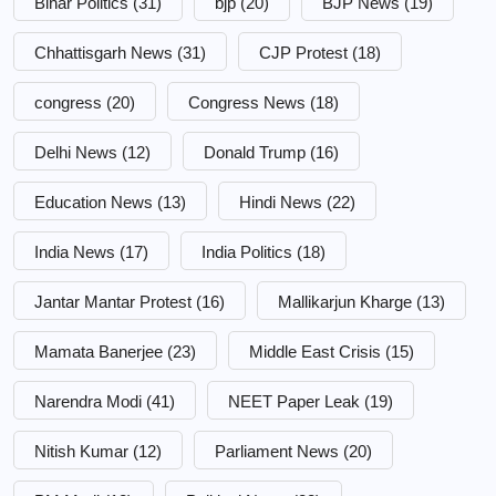
Bihar Politics
(31)
bjp
(20)
BJP News
(19)
Chhattisgarh News
(31)
CJP Protest
(18)
congress
(20)
Congress News
(18)
Delhi News
(12)
Donald Trump
(16)
Education News
(13)
Hindi News
(22)
India News
(17)
India Politics
(18)
Jantar Mantar Protest
(16)
Mallikarjun Kharge
(13)
Mamata Banerjee
(23)
Middle East Crisis
(15)
Narendra Modi
(41)
NEET Paper Leak
(19)
Nitish Kumar
(12)
Parliament News
(20)