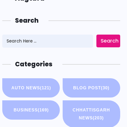
Search
Search
Categories
AUTO NEWS
(121)
BLOG POST
(30)
BUSINESS
(169)
CHHATTISGARH
NEWS
(203)