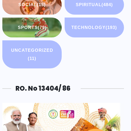
SOCIAL
(15)
SPIRITUAL
(484)
SPORTS
(79)
TECHNOLOGY
(193)
UNCATEGORIZED
(11)
RO. No 13404/ 86