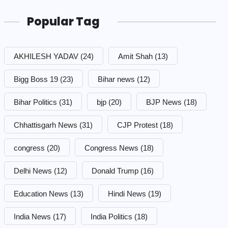
Popular Tag
AKHILESH YADAV
(24)
Amit Shah
(13)
Bigg Boss 19
(23)
Bihar news
(12)
Bihar Politics
(31)
bjp
(20)
BJP News
(18)
Chhattisgarh News
(31)
CJP Protest
(18)
congress
(20)
Congress News
(18)
Delhi News
(12)
Donald Trump
(16)
Education News
(13)
Hindi News
(19)
India News
(17)
India Politics
(18)