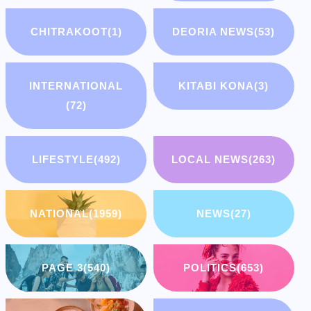
CHITRAKOOT
(1)
DEORIA NEWS
(53)
INTERNATIONAL
KITABI KONA
(3)
(72)
LIFESTYLE
(492)
LOCAL NEWS
(263)
NATIONAL
(1959)
NEWS
(27)
PAGE 3
(540)
POLITICS
(653)