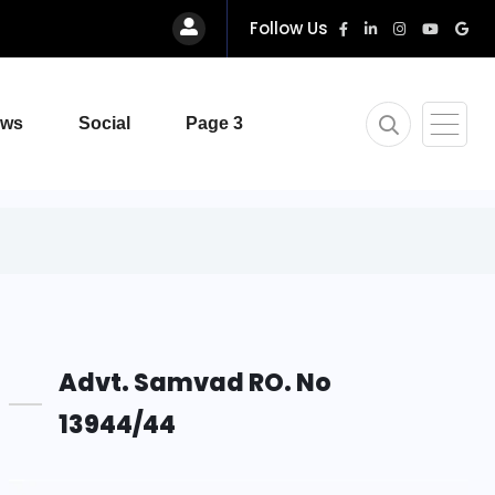
Follow Us
ews
Social
Page 3
Advt. Samvad RO. No
13944/44