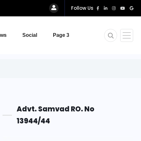
Follow Us
ews
Social
Page 3
Advt. Samvad RO. No
13944/44