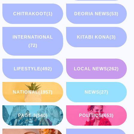
CHITRAKOOT
(1)
DEORIA NEWS
(53)
INTERNATIONAL
KITABI KONA
(3)
(72)
LIFESTYLE
(492)
LOCAL NEWS
(262)
NATIONAL
(1957)
NEWS
(27)
PAGE 3
(540)
POLITICS
(653)