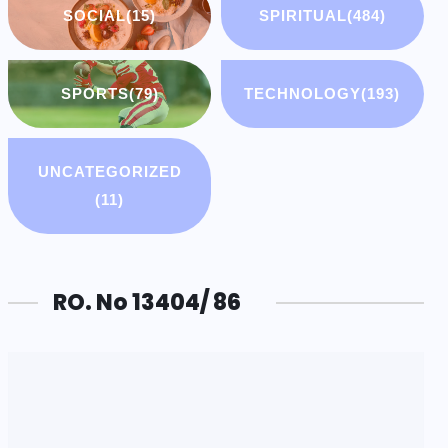
SOCIAL
(15)
SPIRITUAL
(484)
SPORTS
(79)
TECHNOLOGY
(193)
UNCATEGORIZED
(11)
RO. No 13404/ 86