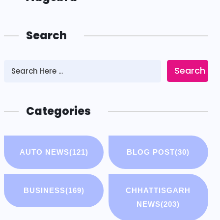
Search
Search
Categories
AUTO NEWS
(121)
BLOG POST
(30)
BUSINESS
(169)
CHHATTISGARH
NEWS
(203)