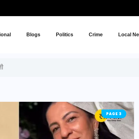
ional
Blogs
Politics
Crime
Local N
नी
PAGE 3