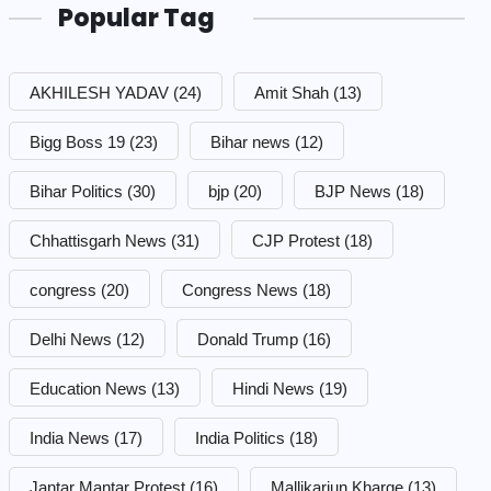
Popular Tag
AKHILESH YADAV
(24)
Amit Shah
(13)
Bigg Boss 19
(23)
Bihar news
(12)
Bihar Politics
(30)
bjp
(20)
BJP News
(18)
Chhattisgarh News
(31)
CJP Protest
(18)
congress
(20)
Congress News
(18)
Delhi News
(12)
Donald Trump
(16)
Education News
(13)
Hindi News
(19)
India News
(17)
India Politics
(18)
Jantar Mantar Protest
(16)
Mallikarjun Kharge
(13)