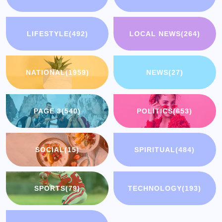
LIFESTYLE
(492)
LOCAL NEWS
(264)
NATIONAL
(1959)
NEWS
(27)
PAGE 3
(540)
POLITICS
(653)
SOCIAL
(15)
SPIRITUAL
(484)
SPORTS
(79)
TECHNOLOGY
(193)