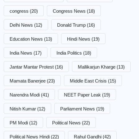
congress
(20)
Congress News
(18)
Delhi News
(12)
Donald Trump
(16)
Education News
(13)
Hindi News
(19)
India News
(17)
India Politics
(18)
Jantar Mantar Protest
(16)
Mallikarjun Kharge
(13)
Mamata Banerjee
(23)
Middle East Crisis
(15)
Narendra Modi
(41)
NEET Paper Leak
(19)
Nitish Kumar
(12)
Parliament News
(19)
PM Modi
(12)
Political News
(22)
Political News Hindi
(22)
Rahul Gandhi
(42)