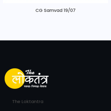
CG Samvad 19/07
The Loktantra