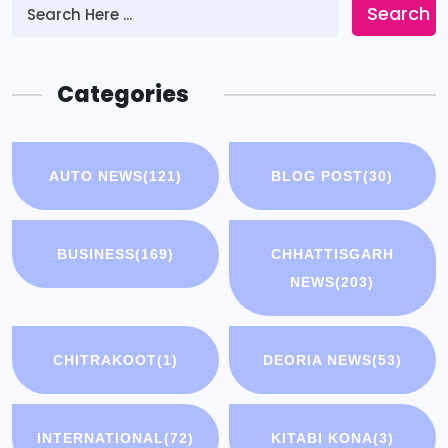
Search
Categories
AUTO NEWS
(121)
BLOG POST
(30)
BUSINESS
(169)
CHHATTISGARH
NEWS
(203)
CHITRAKOOT
(1)
DEORIA NEWS
(53)
INTERNATIONAL
(72)
KITABI KONA
(3)