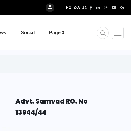
Follow Us
ews
Social
Page 3
Advt. Samvad RO. No
13944/44