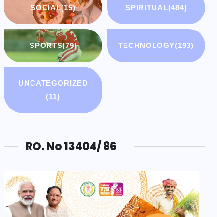
SOCIAL
(15)
SPIRITUAL
(484)
SPORTS
(79)
TECHNOLOGY
(193)
UNCATEGORIZED
(11)
RO. No 13404/ 86