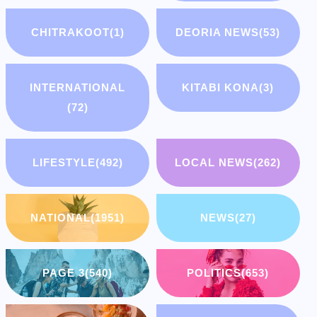
CHITRAKOOT
(1)
DEORIA NEWS
(53)
INTERNATIONAL
KITABI KONA
(3)
(72)
LIFESTYLE
(492)
LOCAL NEWS
(262)
NATIONAL
(1951)
NEWS
(27)
PAGE 3
(540)
POLITICS
(653)