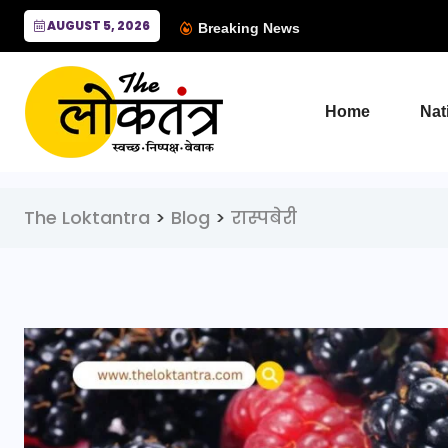
AUGUST 5, 2026
Breaking News
Home
Nat
The Loktantra
>
Blog
>
रास्पबेरी