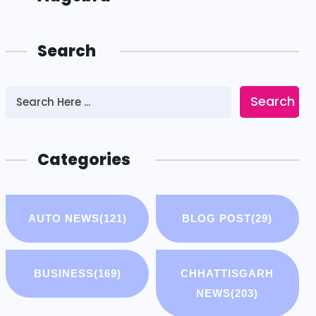
Search
Search
Categories
AUTO NEWS
(121)
BLOG POST
(29)
BUSINESS
(169)
CHHATTISGARH
NEWS
(203)