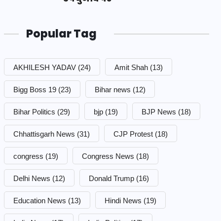
Popular Tag
AKHILESH YADAV
(24)
Amit Shah
(13)
Bigg Boss 19
(23)
Bihar news
(12)
Bihar Politics
(29)
bjp
(19)
BJP News
(18)
Chhattisgarh News
(31)
CJP Protest
(18)
congress
(19)
Congress News
(18)
Delhi News
(12)
Donald Trump
(16)
Education News
(13)
Hindi News
(19)