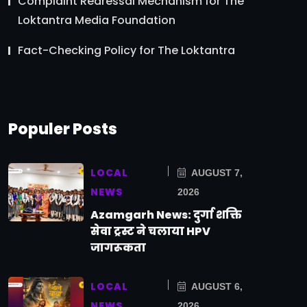
Complaint Redressal Mechanism for The
Loktantra Media Foundation
Fact-Checking Policy for The Loktantra
Populer Posts
LOCAL
AUGUST 7,
NEWS
2026
Azamgarh News: दुर्गा शक्ति
सेवा ट्रस्ट ने चलाया HPV
जागरूकता
LOCAL
AUGUST 6,
NEWS
2026