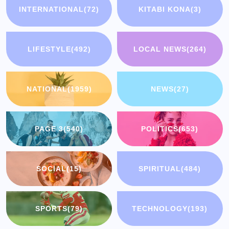
INTERNATIONAL
(72)
KITABI KONA
(3)
LIFESTYLE
(492)
LOCAL NEWS
(264)
NATIONAL
(1959)
NEWS
(27)
PAGE 3
(540)
POLITICS
(653)
SOCIAL
(15)
SPIRITUAL
(484)
SPORTS
(79)
TECHNOLOGY
(193)