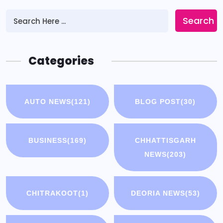
Search
Categories
AUTO NEWS
(121)
BLOG POST
(30)
BUSINESS
(169)
CHHATTISGARH
NEWS
(203)
CHITRAKOOT
(1)
DEORIA NEWS
(53)