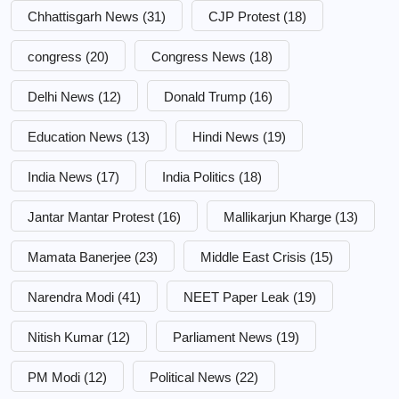
Chhattisgarh News
(31)
CJP Protest
(18)
congress
(20)
Congress News
(18)
Delhi News
(12)
Donald Trump
(16)
Education News
(13)
Hindi News
(19)
India News
(17)
India Politics
(18)
Jantar Mantar Protest
(16)
Mallikarjun Kharge
(13)
Mamata Banerjee
(23)
Middle East Crisis
(15)
Narendra Modi
(41)
NEET Paper Leak
(19)
Nitish Kumar
(12)
Parliament News
(19)
PM Modi
(12)
Political News
(22)