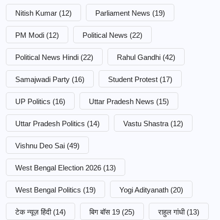
Nitish Kumar
(12)
Parliament News
(19)
PM Modi
(12)
Political News
(22)
Political News Hindi
(22)
Rahul Gandhi
(42)
Samajwadi Party
(16)
Student Protest
(17)
UP Politics
(16)
Uttar Pradesh News
(15)
Uttar Pradesh Politics
(14)
Vastu Shastra
(12)
Vishnu Deo Sai
(49)
West Bengal Election 2026
(13)
West Bengal Politics
(19)
Yogi Adityanath
(20)
टेक न्यूज़ हिंदी
(14)
बिग बॉस 19
(25)
राहुल गांधी
(13)