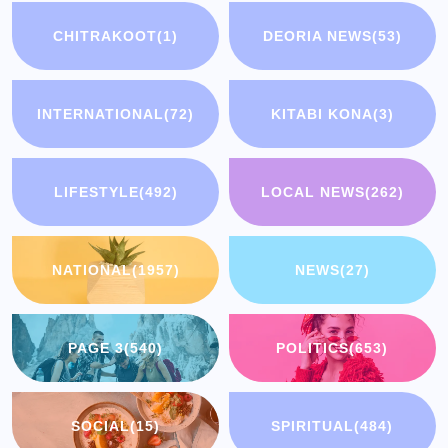
CHITRAKOOT
(1)
DEORIA NEWS
(53)
INTERNATIONAL
(72)
KITABI KONA
(3)
LIFESTYLE
(492)
LOCAL NEWS
(262)
NATIONAL
(1957)
NEWS
(27)
PAGE 3
(540)
POLITICS
(653)
SOCIAL
(15)
SPIRITUAL
(484)