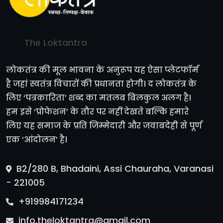
The Loktantra
लोकतंत्र की मूल भावना के अनुरूप यह ऐसा प्लेटफॉर्म
है जहां स्वतंत्र विचारों की प्रधानता होगी। द लोकतंत्र के
लिए ‘पत्रकारिता’ शब्द का मतलब बिलकुल अलग है।
हम इसे ‘प्रोफेशन’ के तौर पर नहीं देखते बल्कि हमारे
लिए यह समाज के प्रति जिम्मेदारी और जवाबदेही से पूर्ण
एक ‘आंदोलन’ है।
B2/280 B, Bhadaini, Assi Chauraha, Varanasi
- 221005
+919984171234
info.theloktantra@gmail.com