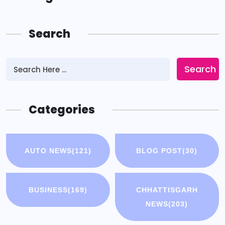
Search
Search
Categories
AUTO NEWS
(121)
BLOG POST
(30)
BUSINESS
(169)
CHHATTISGARH
NEWS
(203)