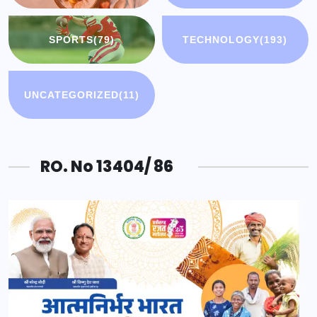
SPORTS
(79)
TECHNOLOGY
(193)
UNCATEGORIZED
(11)
RO. No 13404/ 86