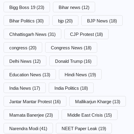
Bigg Boss 19
(23)
Bihar news
(12)
Bihar Politics
(30)
bjp
(20)
BJP News
(18)
Chhattisgarh News
(31)
CJP Protest
(18)
congress
(20)
Congress News
(18)
Delhi News
(12)
Donald Trump
(16)
Education News
(13)
Hindi News
(19)
India News
(17)
India Politics
(18)
Jantar Mantar Protest
(16)
Mallikarjun Kharge
(13)
Mamata Banerjee
(23)
Middle East Crisis
(15)
Narendra Modi
(41)
NEET Paper Leak
(19)