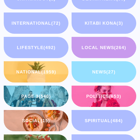
INTERNATIONAL
(72)
KITABI KONA
(3)
LIFESTYLE
(492)
LOCAL NEWS
(264)
NATIONAL
(1959)
NEWS
(27)
PAGE 3
(540)
POLITICS
(653)
SOCIAL
(15)
SPIRITUAL
(484)