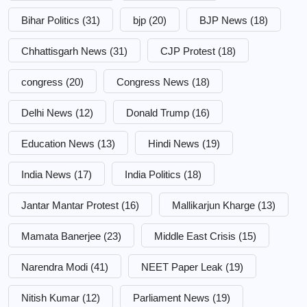
Bihar Politics
(31)
bjp
(20)
BJP News
(18)
Chhattisgarh News
(31)
CJP Protest
(18)
congress
(20)
Congress News
(18)
Delhi News
(12)
Donald Trump
(16)
Education News
(13)
Hindi News
(19)
India News
(17)
India Politics
(18)
Jantar Mantar Protest
(16)
Mallikarjun Kharge
(13)
Mamata Banerjee
(23)
Middle East Crisis
(15)
Narendra Modi
(41)
NEET Paper Leak
(19)
Nitish Kumar
(12)
Parliament News
(19)