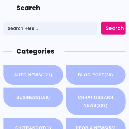
Search
Search
Categories
AUTO NEWS
(121)
BLOG POST
(30)
BUSINESS
(169)
CHHATTISGARH
NEWS
(203)
CHITRAKOOT
(1)
DEORIA NEWS
(53)