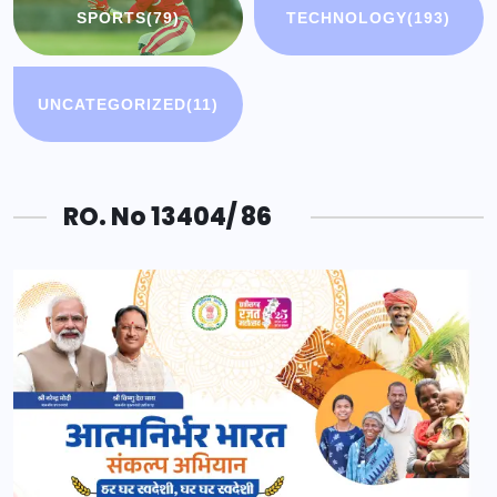
SPORTS
(79)
TECHNOLOGY
(193)
UNCATEGORIZED
(11)
RO. No 13404/ 86