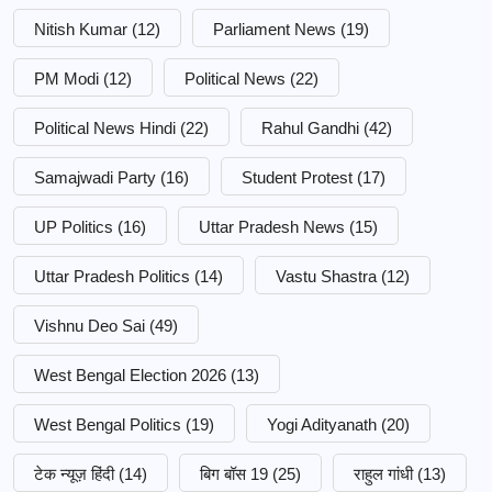
Nitish Kumar
(12)
Parliament News
(19)
PM Modi
(12)
Political News
(22)
Political News Hindi
(22)
Rahul Gandhi
(42)
Samajwadi Party
(16)
Student Protest
(17)
UP Politics
(16)
Uttar Pradesh News
(15)
Uttar Pradesh Politics
(14)
Vastu Shastra
(12)
Vishnu Deo Sai
(49)
West Bengal Election 2026
(13)
West Bengal Politics
(19)
Yogi Adityanath
(20)
टेक न्यूज़ हिंदी
(14)
बिग बॉस 19
(25)
राहुल गांधी
(13)