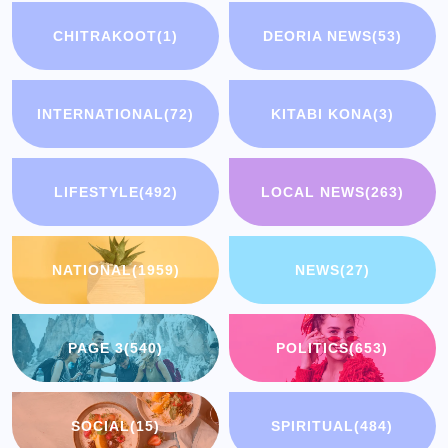
CHITRAKOOT
(1)
DEORIA NEWS
(53)
INTERNATIONAL
(72)
KITABI KONA
(3)
LIFESTYLE
(492)
LOCAL NEWS
(263)
NATIONAL
(1959)
NEWS
(27)
PAGE 3
(540)
POLITICS
(653)
SOCIAL
(15)
SPIRITUAL
(484)