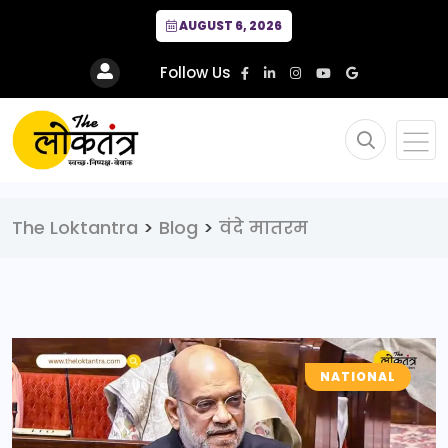
AUGUST 6, 2026
Follow Us
The Loktantra
>
Blog
>
वंदे मातरम
NATIONAL