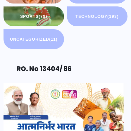
SPORTS
(79)
TECHNOLOGY
(193)
UNCATEGORIZED
(11)
RO. No 13404/ 86