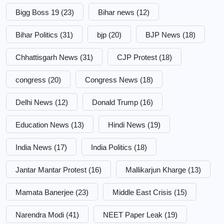
Bigg Boss 19
(23)
Bihar news
(12)
Bihar Politics
(31)
bjp
(20)
BJP News
(18)
Chhattisgarh News
(31)
CJP Protest
(18)
congress
(20)
Congress News
(18)
Delhi News
(12)
Donald Trump
(16)
Education News
(13)
Hindi News
(19)
India News
(17)
India Politics
(18)
Jantar Mantar Protest
(16)
Mallikarjun Kharge
(13)
Mamata Banerjee
(23)
Middle East Crisis
(15)
Narendra Modi
(41)
NEET Paper Leak
(19)