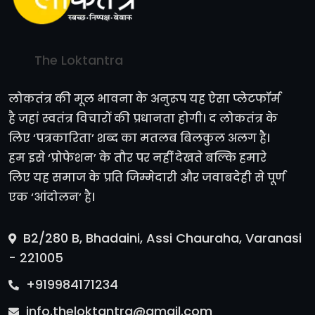
The Loktantra
लोकतंत्र की मूल भावना के अनुरूप यह ऐसा प्लेटफॉर्म
है जहां स्वतंत्र विचारों की प्रधानता होगी। द लोकतंत्र के
लिए ‘पत्रकारिता’ शब्द का मतलब बिलकुल अलग है।
हम इसे ‘प्रोफेशन’ के तौर पर नहीं देखते बल्कि हमारे
लिए यह समाज के प्रति जिम्मेदारी और जवाबदेही से पूर्ण
एक ‘आंदोलन’ है।
B2/280 B, Bhadaini, Assi Chauraha, Varanasi
- 221005
+919984171234
info.theloktantra@gmail.com