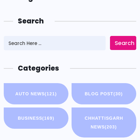
Search
Search
Categories
AUTO NEWS
(121)
BLOG POST
(30)
BUSINESS
(169)
CHHATTISGARH
NEWS
(203)