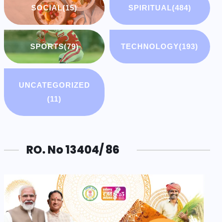
SOCIAL
(15)
SPIRITUAL
(484)
SPORTS
(79)
TECHNOLOGY
(193)
UNCATEGORIZED
(11)
RO. No 13404/ 86