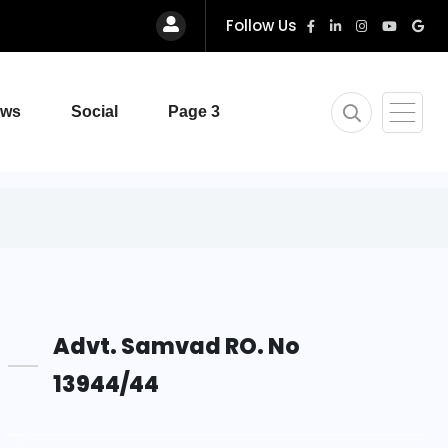
Follow Us
ews
Social
Page 3
Advt. Samvad RO. No
13944/44