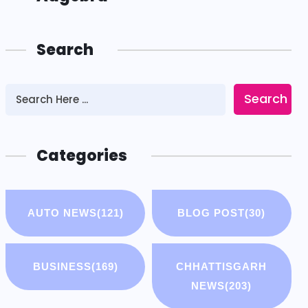
Search
Search
Categories
AUTO NEWS
(121)
BLOG POST
(30)
BUSINESS
(169)
CHHATTISGARH
NEWS
(203)