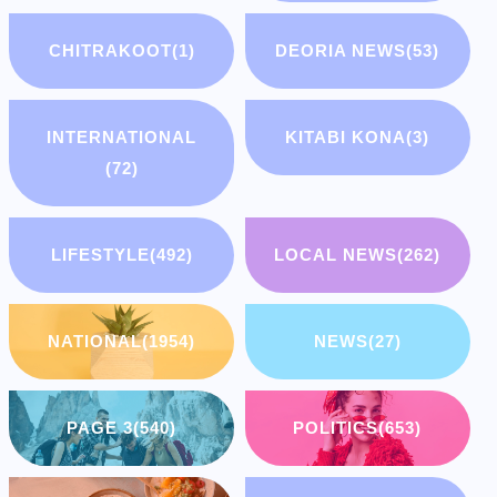
CHITRAKOOT
(1)
DEORIA NEWS
(53)
INTERNATIONAL
KITABI KONA
(3)
(72)
LIFESTYLE
(492)
LOCAL NEWS
(262)
NATIONAL
(1954)
NEWS
(27)
PAGE 3
(540)
POLITICS
(653)