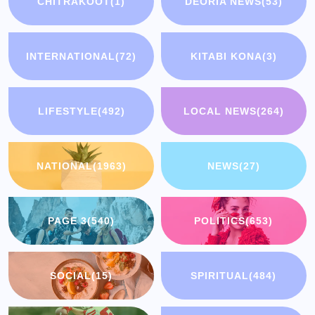
CHITRAKOOT
(1)
DEORIA NEWS
(53)
INTERNATIONAL
(72)
KITABI KONA
(3)
LIFESTYLE
(492)
LOCAL NEWS
(264)
NATIONAL
(1963)
NEWS
(27)
PAGE 3
(540)
POLITICS
(653)
SOCIAL
(15)
SPIRITUAL
(484)