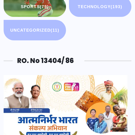
SPORTS
(79)
TECHNOLOGY
(193)
UNCATEGORIZED
(11)
RO. No 13404/ 86