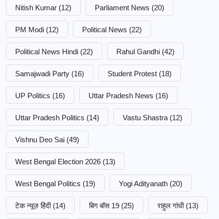
Nitish Kumar
(12)
Parliament News
(20)
PM Modi
(12)
Political News
(22)
Political News Hindi
(22)
Rahul Gandhi
(42)
Samajwadi Party
(16)
Student Protest
(18)
UP Politics
(16)
Uttar Pradesh News
(16)
Uttar Pradesh Politics
(14)
Vastu Shastra
(12)
Vishnu Deo Sai
(49)
West Bengal Election 2026
(13)
West Bengal Politics
(19)
Yogi Adityanath
(20)
टेक न्यूज़ हिंदी
(14)
बिग बॉस 19
(25)
राहुल गांधी
(13)