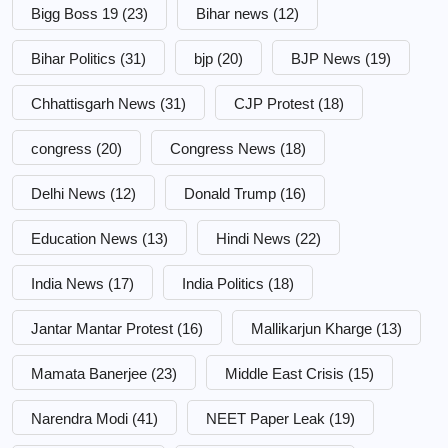
Bigg Boss 19
(23)
Bihar news
(12)
Bihar Politics
(31)
bjp
(20)
BJP News
(19)
Chhattisgarh News
(31)
CJP Protest
(18)
congress
(20)
Congress News
(18)
Delhi News
(12)
Donald Trump
(16)
Education News
(13)
Hindi News
(22)
India News
(17)
India Politics
(18)
Jantar Mantar Protest
(16)
Mallikarjun Kharge
(13)
Mamata Banerjee
(23)
Middle East Crisis
(15)
Narendra Modi
(41)
NEET Paper Leak
(19)