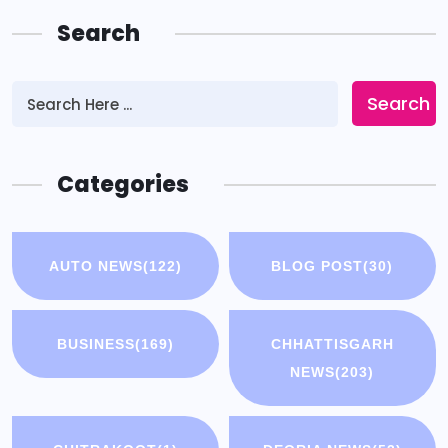
Search
Search
Categories
AUTO NEWS
(122)
BLOG POST
(30)
BUSINESS
(169)
CHHATTISGARH
NEWS
(203)