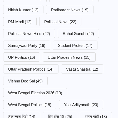
Nitish Kumar
(12)
Parliament News
(19)
PM Modi
(12)
Political News
(22)
Political News Hindi
(22)
Rahul Gandhi
(42)
Samajwadi Party
(16)
Student Protest
(17)
UP Politics
(16)
Uttar Pradesh News
(15)
Uttar Pradesh Politics
(14)
Vastu Shastra
(12)
Vishnu Deo Sai
(49)
West Bengal Election 2026
(13)
West Bengal Politics
(19)
Yogi Adityanath
(20)
टेक न्यूज़ हिंदी
(14)
बिग बॉस 19
(25)
राहुल गांधी
(13)