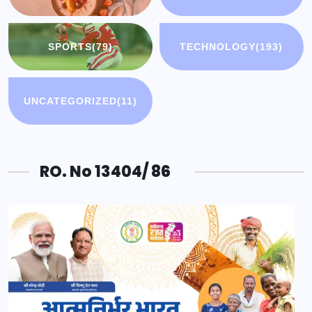
SPORTS
(79)
TECHNOLOGY
(193)
UNCATEGORIZED
(11)
RO. No 13404/ 86