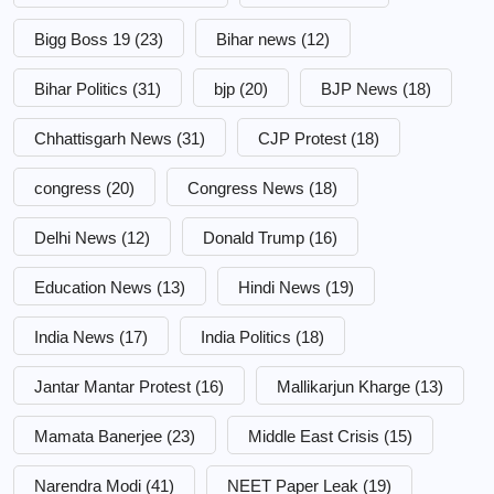
Bigg Boss 19
(23)
Bihar news
(12)
Bihar Politics
(31)
bjp
(20)
BJP News
(18)
Chhattisgarh News
(31)
CJP Protest
(18)
congress
(20)
Congress News
(18)
Delhi News
(12)
Donald Trump
(16)
Education News
(13)
Hindi News
(19)
India News
(17)
India Politics
(18)
Jantar Mantar Protest
(16)
Mallikarjun Kharge
(13)
Mamata Banerjee
(23)
Middle East Crisis
(15)
Narendra Modi
(41)
NEET Paper Leak
(19)