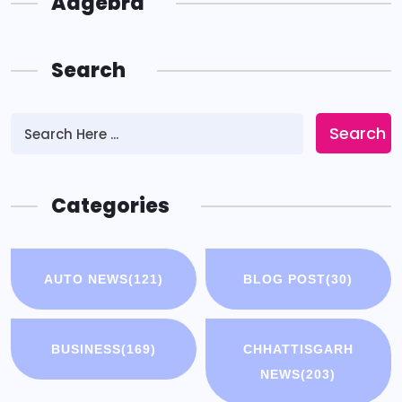
Adgebra
Search
Search
Categories
AUTO NEWS
(121)
BLOG POST
(30)
BUSINESS
(169)
CHHATTISGARH
NEWS
(203)