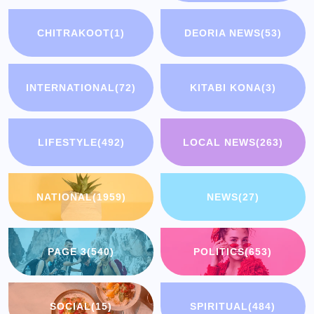
CHITRAKOOT
(1)
DEORIA NEWS
(53)
INTERNATIONAL
(72)
KITABI KONA
(3)
LIFESTYLE
(492)
LOCAL NEWS
(263)
NATIONAL
(1959)
NEWS
(27)
PAGE 3
(540)
POLITICS
(653)
SOCIAL
(15)
SPIRITUAL
(484)