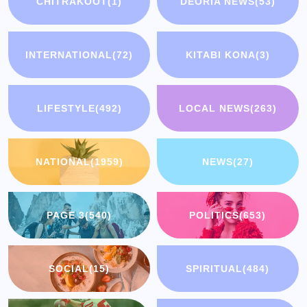
CHITRAKOOT
(1)
DEORIA NEWS
(53)
INTERNATIONAL
(72)
KITABI KONA
(3)
LIFESTYLE
(492)
LOCAL NEWS
(263)
NATIONAL
(1959)
NEWS
(27)
PAGE 3
(540)
POLITICS
(653)
SOCIAL
(15)
SPIRITUAL
(484)