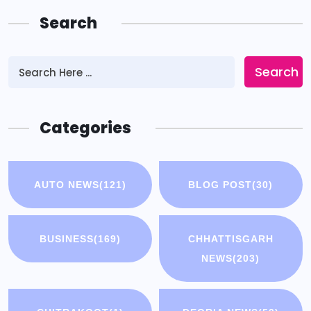
Search
Search
Categories
AUTO NEWS
(121)
BLOG POST
(30)
BUSINESS
(169)
CHHATTISGARH
NEWS
(203)