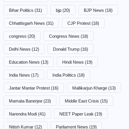
Bihar Politics
(31)
bjp
(20)
BJP News
(18)
Chhattisgarh News
(31)
CJP Protest
(18)
congress
(20)
Congress News
(18)
Delhi News
(12)
Donald Trump
(16)
Education News
(13)
Hindi News
(19)
India News
(17)
India Politics
(18)
Jantar Mantar Protest
(16)
Mallikarjun Kharge
(13)
Mamata Banerjee
(23)
Middle East Crisis
(15)
Narendra Modi
(41)
NEET Paper Leak
(19)
Nitish Kumar
(12)
Parliament News
(19)