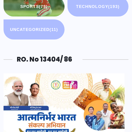
SPORTS
(79)
TECHNOLOGY
(193)
UNCATEGORIZED
(11)
RO. No 13404/ 86