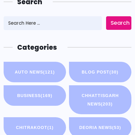
Search
Search
Categories
AUTO NEWS
(121)
BLOG POST
(30)
BUSINESS
(169)
CHHATTISGARH
NEWS
(203)
CHITRAKOOT
(1)
DEORIA NEWS
(53)