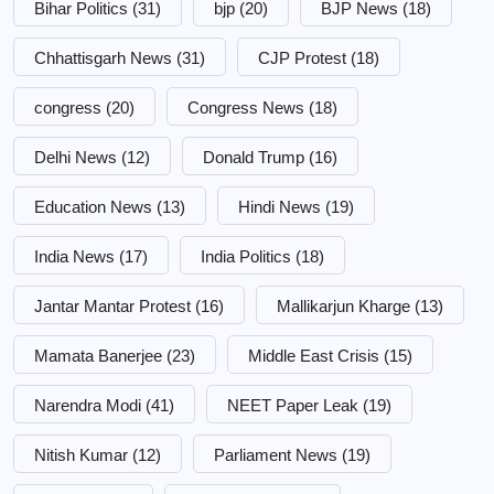
Bihar Politics
(31)
bjp
(20)
BJP News
(18)
Chhattisgarh News
(31)
CJP Protest
(18)
congress
(20)
Congress News
(18)
Delhi News
(12)
Donald Trump
(16)
Education News
(13)
Hindi News
(19)
India News
(17)
India Politics
(18)
Jantar Mantar Protest
(16)
Mallikarjun Kharge
(13)
Mamata Banerjee
(23)
Middle East Crisis
(15)
Narendra Modi
(41)
NEET Paper Leak
(19)
Nitish Kumar
(12)
Parliament News
(19)