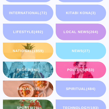
INTERNATIONAL
(72)
KITABI KONA
(3)
LIFESTYLE
(492)
LOCAL NEWS
(264)
NATIONAL
(1959)
NEWS
(27)
PAGE 3
(540)
POLITICS
(653)
SOCIAL
(15)
SPIRITUAL
(484)
SPORTS
(79)
TECHNOLOGY
(193)