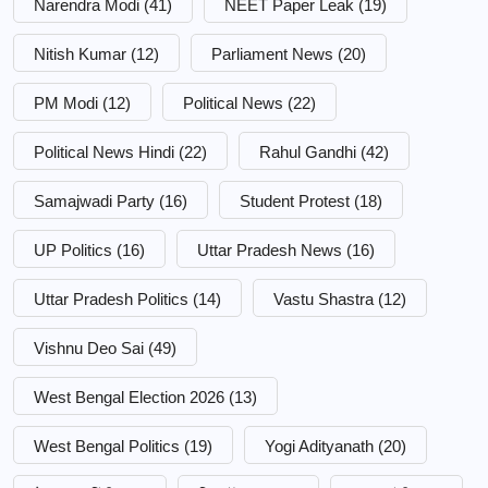
Narendra Modi
(41)
NEET Paper Leak
(19)
Nitish Kumar
(12)
Parliament News
(20)
PM Modi
(12)
Political News
(22)
Political News Hindi
(22)
Rahul Gandhi
(42)
Samajwadi Party
(16)
Student Protest
(18)
UP Politics
(16)
Uttar Pradesh News
(16)
Uttar Pradesh Politics
(14)
Vastu Shastra
(12)
Vishnu Deo Sai
(49)
West Bengal Election 2026
(13)
West Bengal Politics
(19)
Yogi Adityanath
(20)