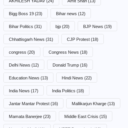
AKHILESH YADAV
(24)
Amit Shah
(13)
Bigg Boss 19
(23)
Bihar news
(12)
Bihar Politics
(31)
bjp
(20)
BJP News
(19)
Chhattisgarh News
(31)
CJP Protest
(18)
congress
(20)
Congress News
(18)
Delhi News
(12)
Donald Trump
(16)
Education News
(13)
Hindi News
(22)
India News
(17)
India Politics
(18)
Jantar Mantar Protest
(16)
Mallikarjun Kharge
(13)
Mamata Banerjee
(23)
Middle East Crisis
(15)