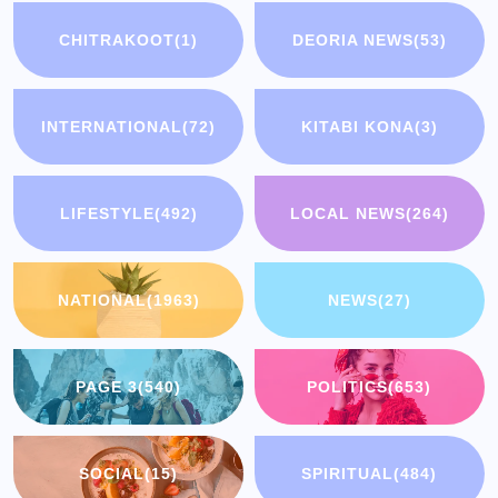
CHITRAKOOT
(1)
DEORIA NEWS
(53)
INTERNATIONAL
(72)
KITABI KONA
(3)
LIFESTYLE
(492)
LOCAL NEWS
(264)
NATIONAL
(1963)
NEWS
(27)
PAGE 3
(540)
POLITICS
(653)
SOCIAL
(15)
SPIRITUAL
(484)