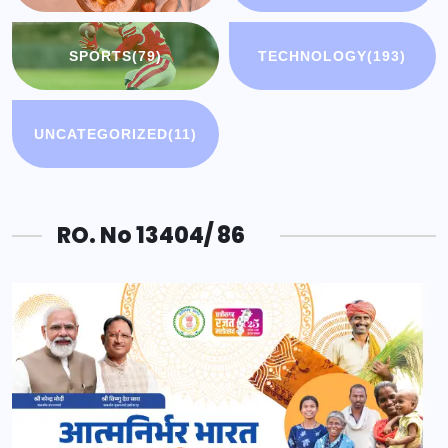
SPORTS
(79)
TECHNOLOGY
(193)
UNCATEGORIZED
(11)
RO. No 13404/ 86