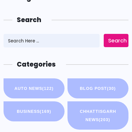
Search
Search
Categories
AUTO NEWS
(122)
BLOG POST
(30)
BUSINESS
(169)
CHHATTISGARH
NEWS
(203)