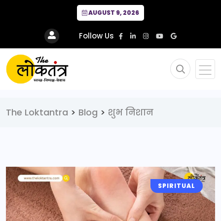
AUGUST 9, 2026
Follow Us
The Loktantra
>
Blog
>
शुभ निशान
SPIRITUAL