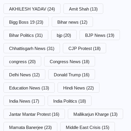
AKHILESH YADAV
(24)
Amit Shah
(13)
Bigg Boss 19
(23)
Bihar news
(12)
Bihar Politics
(31)
bjp
(20)
BJP News
(19)
Chhattisgarh News
(31)
CJP Protest
(18)
congress
(20)
Congress News
(18)
Delhi News
(12)
Donald Trump
(16)
Education News
(13)
Hindi News
(22)
India News
(17)
India Politics
(18)
Jantar Mantar Protest
(16)
Mallikarjun Kharge
(13)
Mamata Banerjee
(23)
Middle East Crisis
(15)