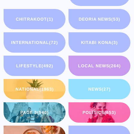
CHITRAKOOT
(1)
DEORIA NEWS
(53)
INTERNATIONAL
(72)
KITABI KONA
(3)
LIFESTYLE
(492)
LOCAL NEWS
(264)
NATIONAL
(1963)
NEWS
(27)
PAGE 3
(540)
POLITICS
(653)