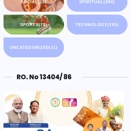
SOCIAL
(15)
SPIRITUAL
(484)
SPORTS
(79)
TECHNOLOGY
(193)
UNCATEGORIZED
(11)
RO. No 13404/ 86