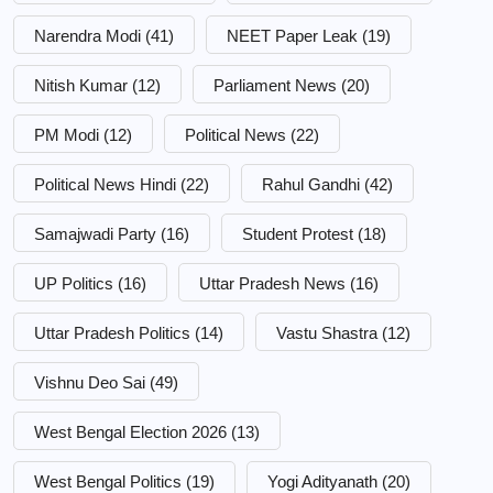
Narendra Modi
(41)
NEET Paper Leak
(19)
Nitish Kumar
(12)
Parliament News
(20)
PM Modi
(12)
Political News
(22)
Political News Hindi
(22)
Rahul Gandhi
(42)
Samajwadi Party
(16)
Student Protest
(18)
UP Politics
(16)
Uttar Pradesh News
(16)
Uttar Pradesh Politics
(14)
Vastu Shastra
(12)
Vishnu Deo Sai
(49)
West Bengal Election 2026
(13)
West Bengal Politics
(19)
Yogi Adityanath
(20)