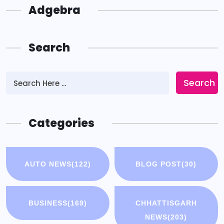
Adgebra
Search
Search
Categories
AUTO NEWS
(122)
BLOG POST
(30)
BUSINESS
(169)
CHHATTISGARH
NEWS
(203)