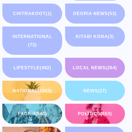
CHITRAKOOT
(1)
DEORIA NEWS
(53)
INTERNATIONAL
KITABI KONA
(3)
(72)
LIFESTYLE
(492)
LOCAL NEWS
(264)
NATIONAL
(1963)
NEWS
(27)
PAGE 3
(540)
POLITICS
(653)