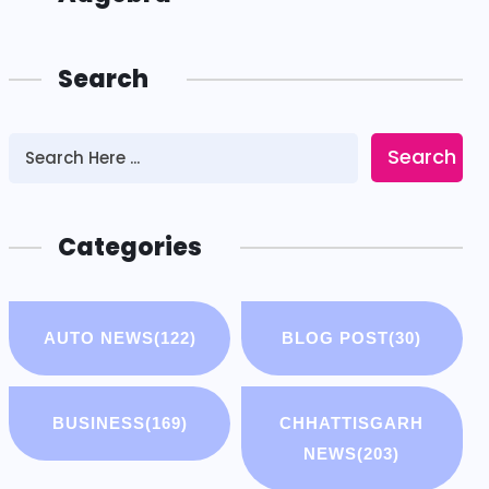
Search
Search
Categories
AUTO NEWS
(122)
BLOG POST
(30)
BUSINESS
(169)
CHHATTISGARH
NEWS
(203)