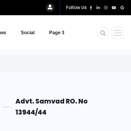
Follow Us
ews
Social
Page 3
Advt. Samvad RO. No
13944/44