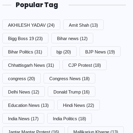
Popular Tag
AKHILESH YADAV
(24)
Amit Shah
(13)
Bigg Boss 19
(23)
Bihar news
(12)
Bihar Politics
(31)
bjp
(20)
BJP News
(19)
Chhattisgarh News
(31)
CJP Protest
(18)
congress
(20)
Congress News
(18)
Delhi News
(12)
Donald Trump
(16)
Education News
(13)
Hindi News
(22)
India News
(17)
India Politics
(18)
Jantar Mantar Protest
(16)
Mallikarjun Kharge
(13)