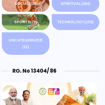
SOCIAL
(15)
SPIRITUAL
(484)
SPORTS
(79)
TECHNOLOGY
(193)
UNCATEGORIZED
(11)
RO. No 13404/ 86