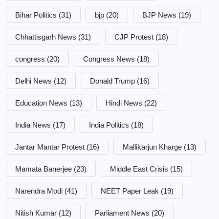
Bihar Politics
(31)
bjp
(20)
BJP News
(19)
Chhattisgarh News
(31)
CJP Protest
(18)
congress
(20)
Congress News
(18)
Delhi News
(12)
Donald Trump
(16)
Education News
(13)
Hindi News
(22)
India News
(17)
India Politics
(18)
Jantar Mantar Protest
(16)
Mallikarjun Kharge
(13)
Mamata Banerjee
(23)
Middle East Crisis
(15)
Narendra Modi
(41)
NEET Paper Leak
(19)
Nitish Kumar
(12)
Parliament News
(20)