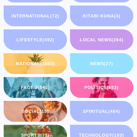
INTERNATIONAL
(72)
KITABI KONA
(3)
LIFESTYLE
(492)
LOCAL NEWS
(264)
NATIONAL
(1963)
NEWS
(27)
PAGE 3
(540)
POLITICS
(653)
SOCIAL
(15)
SPIRITUAL
(484)
SPORTS
(79)
TECHNOLOGY
(193)