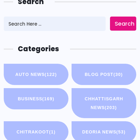
Search
Search
Categories
AUTO NEWS
(122)
BLOG POST
(30)
BUSINESS
(169)
CHHATTISGARH
NEWS
(203)
CHITRAKOOT
(1)
DEORIA NEWS
(53)