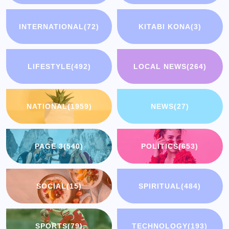
INTERNATIONAL
(72)
KITABI KONA
(3)
LIFESTYLE
(492)
LOCAL NEWS
(264)
NATIONAL
(1959)
NEWS
(27)
PAGE 3
(540)
POLITICS
(653)
SOCIAL
(15)
SPIRITUAL
(484)
SPORTS
(79)
TECHNOLOGY
(193)