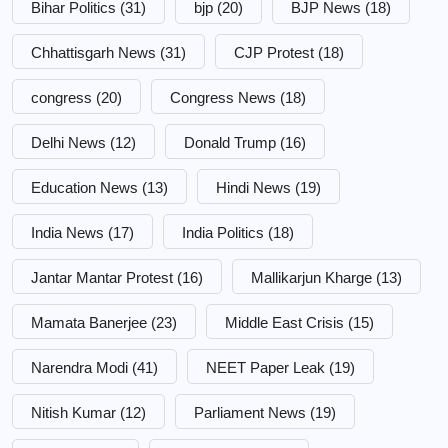
Bihar Politics
(31)
bjp
(20)
BJP News
(18)
Chhattisgarh News
(31)
CJP Protest
(18)
congress
(20)
Congress News
(18)
Delhi News
(12)
Donald Trump
(16)
Education News
(13)
Hindi News
(19)
India News
(17)
India Politics
(18)
Jantar Mantar Protest
(16)
Mallikarjun Kharge
(13)
Mamata Banerjee
(23)
Middle East Crisis
(15)
Narendra Modi
(41)
NEET Paper Leak
(19)
Nitish Kumar
(12)
Parliament News
(19)