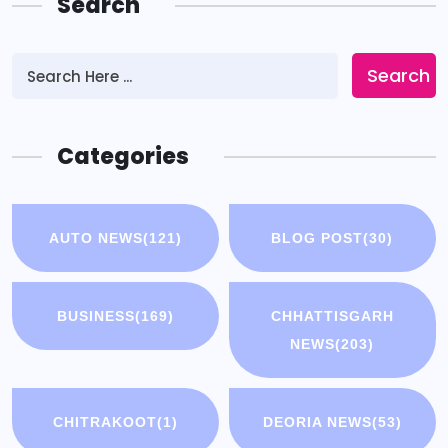
Search
Search
Categories
AUTO NEWS
(121)
BLOG POST
(30)
BUSINESS
(169)
CHHATTISGARH
NEWS
(203)
CHITRAKOOT
(1)
DEORIA NEWS
(53)