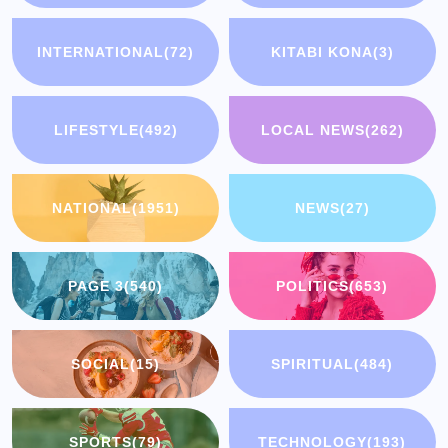
INTERNATIONAL
(72)
KITABI KONA
(3)
LIFESTYLE
(492)
LOCAL NEWS
(262)
NATIONAL
(1951)
NEWS
(27)
PAGE 3
(540)
POLITICS
(653)
SOCIAL
(15)
SPIRITUAL
(484)
SPORTS
(79)
TECHNOLOGY
(193)