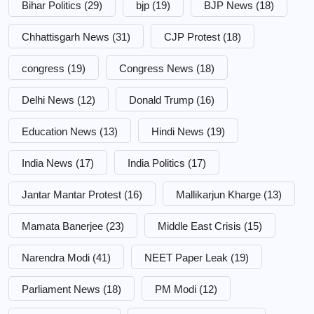
Bihar Politics
(29)
bjp
(19)
BJP News
(18)
Chhattisgarh News
(31)
CJP Protest
(18)
congress
(19)
Congress News
(18)
Delhi News
(12)
Donald Trump
(16)
Education News
(13)
Hindi News
(19)
India News
(17)
India Politics
(17)
Jantar Mantar Protest
(16)
Mallikarjun Kharge
(13)
Mamata Banerjee
(23)
Middle East Crisis
(15)
Narendra Modi
(41)
NEET Paper Leak
(19)
Parliament News
(18)
PM Modi
(12)