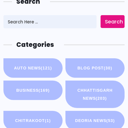
Search
Search
Categories
AUTO NEWS
(121)
BLOG POST
(30)
BUSINESS
(169)
CHHATTISGARH
NEWS
(203)
CHITRAKOOT
(1)
DEORIA NEWS
(53)