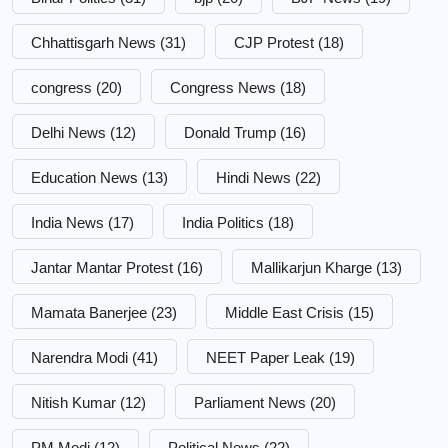
Chhattisgarh News
(31)
CJP Protest
(18)
congress
(20)
Congress News
(18)
Delhi News
(12)
Donald Trump
(16)
Education News
(13)
Hindi News
(22)
India News
(17)
India Politics
(18)
Jantar Mantar Protest
(16)
Mallikarjun Kharge
(13)
Mamata Banerjee
(23)
Middle East Crisis
(15)
Narendra Modi
(41)
NEET Paper Leak
(19)
Nitish Kumar
(12)
Parliament News
(20)
PM Modi
(12)
Political News
(22)