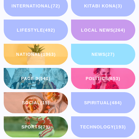
INTERNATIONAL
(72)
KITABI KONA
(3)
LIFESTYLE
(492)
LOCAL NEWS
(264)
NATIONAL
(1963)
NEWS
(27)
PAGE 3
(540)
POLITICS
(653)
SOCIAL
(15)
SPIRITUAL
(484)
SPORTS
(79)
TECHNOLOGY
(193)