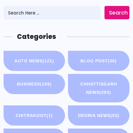
Search
Categories
AUTO NEWS
(121)
BLOG POST
(30)
BUSINESS
(169)
CHHATTISGARH
NEWS
(203)
CHITRAKOOT
(1)
DEORIA NEWS
(53)