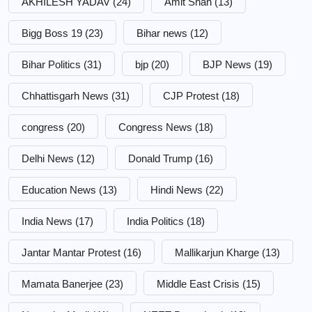
AKHILESH YADAV
(24)
Amit Shah
(13)
Bigg Boss 19
(23)
Bihar news
(12)
Bihar Politics
(31)
bjp
(20)
BJP News
(19)
Chhattisgarh News
(31)
CJP Protest
(18)
congress
(20)
Congress News
(18)
Delhi News
(12)
Donald Trump
(16)
Education News
(13)
Hindi News
(22)
India News
(17)
India Politics
(18)
Jantar Mantar Protest
(16)
Mallikarjun Kharge
(13)
Mamata Banerjee
(23)
Middle East Crisis
(15)