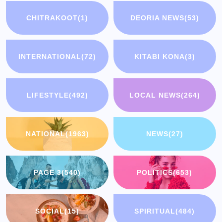
CHITRAKOOT
(1)
DEORIA NEWS
(53)
INTERNATIONAL
(72)
KITABI KONA
(3)
LIFESTYLE
(492)
LOCAL NEWS
(264)
NATIONAL
(1963)
NEWS
(27)
PAGE 3
(540)
POLITICS
(653)
SOCIAL
(15)
SPIRITUAL
(484)