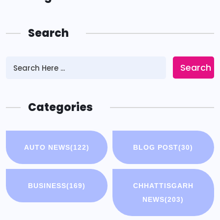
Search
Search
Categories
AUTO NEWS
(122)
BLOG POST
(30)
BUSINESS
(169)
CHHATTISGARH
NEWS
(203)