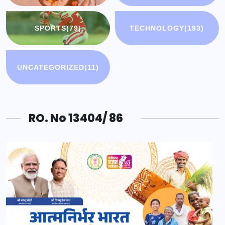
SPORTS
(79)
TECHNOLOGY
(193)
UNCATEGORIZED
(11)
RO. No 13404/ 86