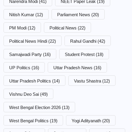
Narendra Modi
(41)
NEET Paper Leak
(19)
Nitish Kumar
(12)
Parliament News
(20)
PM Modi
(12)
Political News
(22)
Political News Hindi
(22)
Rahul Gandhi
(42)
Samajwadi Party
(16)
Student Protest
(18)
UP Politics
(16)
Uttar Pradesh News
(16)
Uttar Pradesh Politics
(14)
Vastu Shastra
(12)
Vishnu Deo Sai
(49)
West Bengal Election 2026
(13)
West Bengal Politics
(19)
Yogi Adityanath
(20)