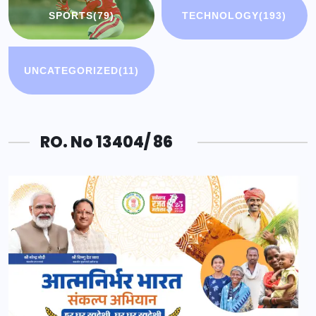
SPORTS
(79)
TECHNOLOGY
(193)
UNCATEGORIZED
(11)
RO. No 13404/ 86