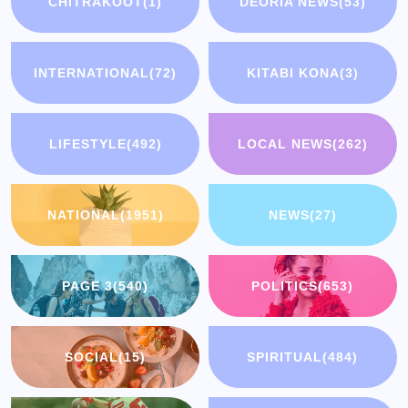
CHITRAKOOT
(1)
DEORIA NEWS
(53)
INTERNATIONAL
(72)
KITABI KONA
(3)
LIFESTYLE
(492)
LOCAL NEWS
(262)
NATIONAL
(1951)
NEWS
(27)
PAGE 3
(540)
POLITICS
(653)
SOCIAL
(15)
SPIRITUAL
(484)