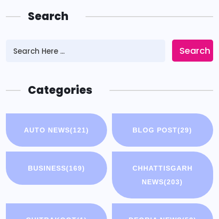
Search
Search
Categories
AUTO NEWS
(121)
BLOG POST
(29)
BUSINESS
(169)
CHHATTISGARH
NEWS
(203)