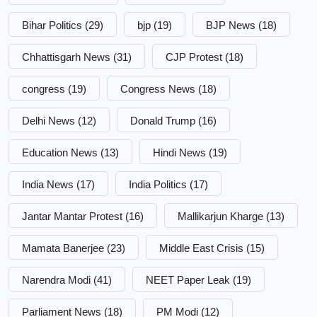
Bihar Politics
(29)
bjp
(19)
BJP News
(18)
Chhattisgarh News
(31)
CJP Protest
(18)
congress
(19)
Congress News
(18)
Delhi News
(12)
Donald Trump
(16)
Education News
(13)
Hindi News
(19)
India News
(17)
India Politics
(17)
Jantar Mantar Protest
(16)
Mallikarjun Kharge
(13)
Mamata Banerjee
(23)
Middle East Crisis
(15)
Narendra Modi
(41)
NEET Paper Leak
(19)
Parliament News
(18)
PM Modi
(12)