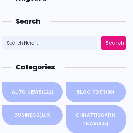
Search
Search
Categories
AUTO NEWS
(121)
BLOG POST
(30)
BUSINESS
(169)
CHHATTISGARH
NEWS
(203)