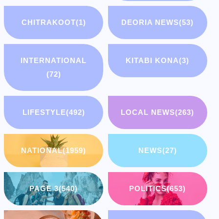
CHITRAKOOT
(1)
DEORIA NEWS
(53)
INTERNATIONAL
KITABI KONA
(3)
(72)
LIFESTYLE
(492)
LOCAL NEWS
(263)
NATIONAL
(1959)
NEWS
(27)
PAGE 3
(540)
POLITICS
(653)