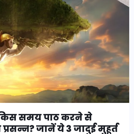
िस समय पाठ करने से
्रसन्न? जानें ये 3 जादुई मुहूर्त