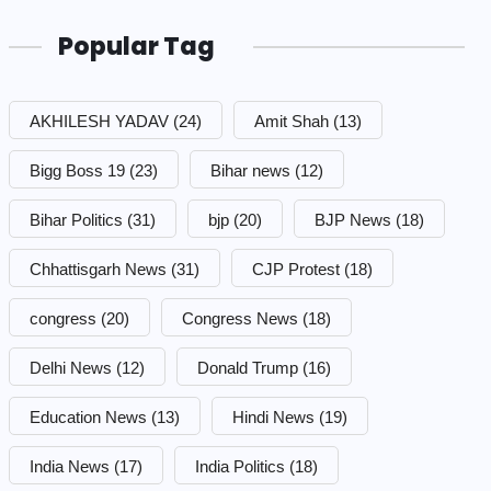
Popular Tag
AKHILESH YADAV
(24)
Amit Shah
(13)
Bigg Boss 19
(23)
Bihar news
(12)
Bihar Politics
(31)
bjp
(20)
BJP News
(18)
Chhattisgarh News
(31)
CJP Protest
(18)
congress
(20)
Congress News
(18)
Delhi News
(12)
Donald Trump
(16)
Education News
(13)
Hindi News
(19)
India News
(17)
India Politics
(18)