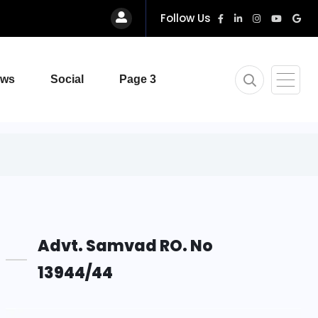
Follow Us
ews
Social
Page 3
Advt. Samvad RO. No
13944/44