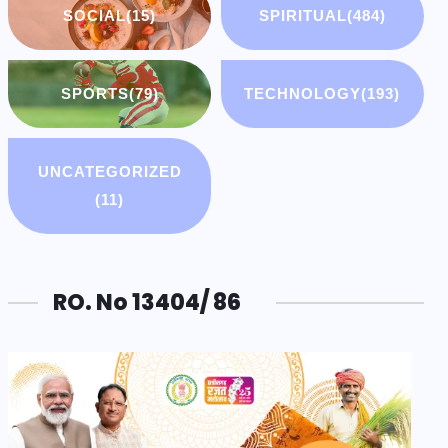
SOCIAL
(15)
SPIRITUAL
(484)
SPORTS
(79)
TECHNOLOGY
(193)
UNCATEGORIZED
(11)
RO. No 13404/ 86