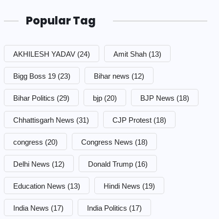
Popular Tag
AKHILESH YADAV
(24)
Amit Shah
(13)
Bigg Boss 19
(23)
Bihar news
(12)
Bihar Politics
(29)
bjp
(20)
BJP News
(18)
Chhattisgarh News
(31)
CJP Protest
(18)
congress
(20)
Congress News
(18)
Delhi News
(12)
Donald Trump
(16)
Education News
(13)
Hindi News
(19)
India News
(17)
India Politics
(17)