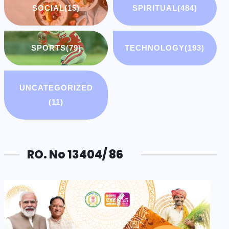
SOCIAL
(15)
SPIRITUAL
(484)
SPORTS
(79)
TECHNOLOGY
(193)
UNCATEGORIZED
(11)
RO. No 13404/ 86