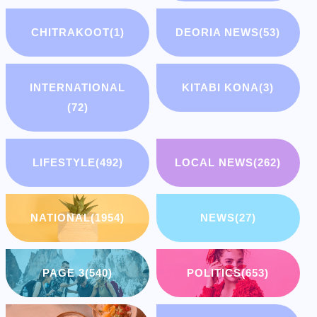
CHITRAKOOT
(1)
DEORIA NEWS
(53)
INTERNATIONAL
KITABI KONA
(3)
(72)
LIFESTYLE
(492)
LOCAL NEWS
(262)
NATIONAL
(1954)
NEWS
(27)
PAGE 3
(540)
POLITICS
(653)