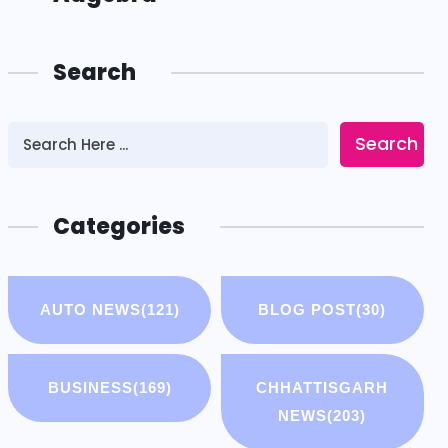
Search
Search
Categories
AUTO NEWS
(121)
BLOG POST
(30)
BUSINESS
(169)
CHHATTISGARH
NEWS
(203)