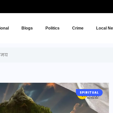
ional
Blogs
Politics
Crime
Local N
समय
SPIRITUAL