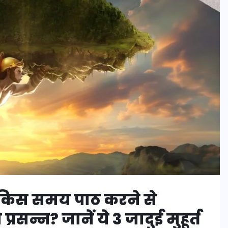
िस समय पाठ करने से
्रसन्न? जानें ये 3 जादुई मुहूर्त