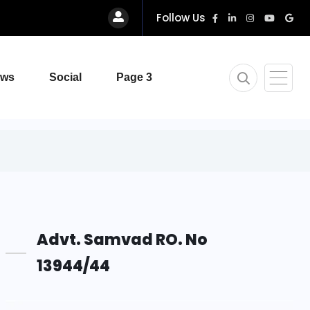
Follow Us
ews
Social
Page 3
Advt. Samvad RO. No
13944/44