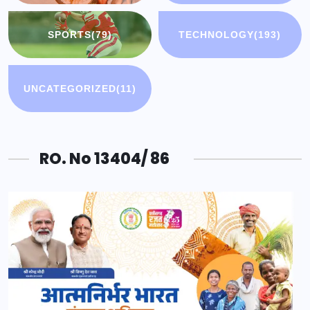
SPORTS
(79)
TECHNOLOGY
(193)
UNCATEGORIZED
(11)
RO. No 13404/ 86