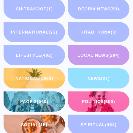
CHITRAKOOT
(1)
DEORIA NEWS
(53)
INTERNATIONAL
(72)
KITABI KONA
(3)
LIFESTYLE
(492)
LOCAL NEWS
(264)
NATIONAL
(1963)
NEWS
(27)
PAGE 3
(540)
POLITICS
(653)
SOCIAL
(15)
SPIRITUAL
(484)