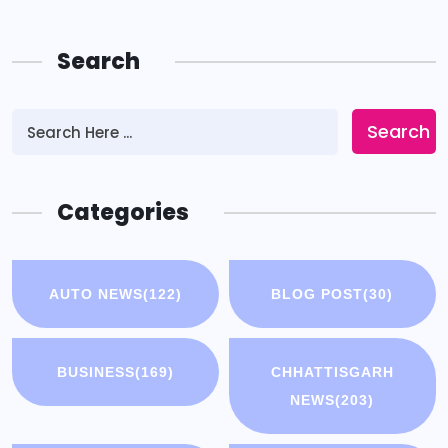
Search
Search
Categories
AUTO NEWS
(122)
BLOG POST
(30)
BUSINESS
(169)
CHHATTISGARH
NEWS
(203)