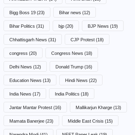
Bigg Boss 19
(23)
Bihar news
(12)
Bihar Politics
(31)
bjp
(20)
BJP News
(19)
Chhattisgarh News
(31)
CJP Protest
(18)
congress
(20)
Congress News
(18)
Delhi News
(12)
Donald Trump
(16)
Education News
(13)
Hindi News
(22)
India News
(17)
India Politics
(18)
Jantar Mantar Protest
(16)
Mallikarjun Kharge
(13)
Mamata Banerjee
(23)
Middle East Crisis
(15)
Narendra Modi
(41)
NEET Paper Leak
(19)