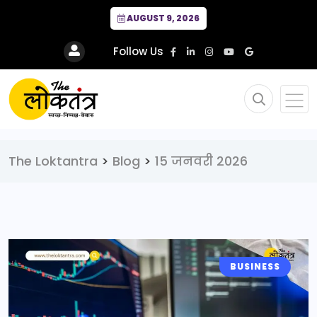
AUGUST 9, 2026
Follow Us
The Loktantra
>
Blog
>
15 जनवरी 2026
BUSINESS