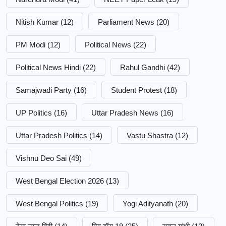
Nitish Kumar
(12)
Parliament News
(20)
PM Modi
(12)
Political News
(22)
Political News Hindi
(22)
Rahul Gandhi
(42)
Samajwadi Party
(16)
Student Protest
(18)
UP Politics
(16)
Uttar Pradesh News
(16)
Uttar Pradesh Politics
(14)
Vastu Shastra
(12)
Vishnu Deo Sai
(49)
West Bengal Election 2026
(13)
West Bengal Politics
(19)
Yogi Adityanath
(20)