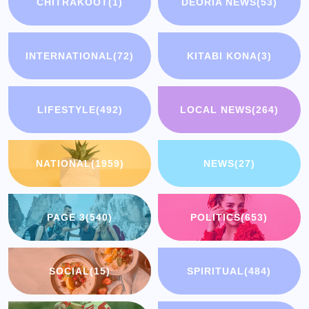
CHITRAKOOT
(1)
DEORIA NEWS
(53)
INTERNATIONAL
(72)
KITABI KONA
(3)
LIFESTYLE
(492)
LOCAL NEWS
(264)
NATIONAL
(1959)
NEWS
(27)
PAGE 3
(540)
POLITICS
(653)
SOCIAL
(15)
SPIRITUAL
(484)