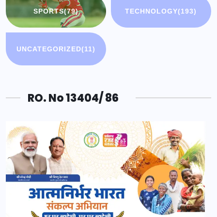
SPORTS
(79)
TECHNOLOGY
(193)
UNCATEGORIZED
(11)
RO. No 13404/ 86