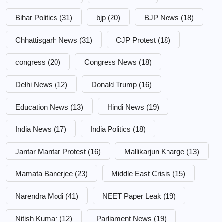
Bihar Politics
(31)
bjp
(20)
BJP News
(18)
Chhattisgarh News
(31)
CJP Protest
(18)
congress
(20)
Congress News
(18)
Delhi News
(12)
Donald Trump
(16)
Education News
(13)
Hindi News
(19)
India News
(17)
India Politics
(18)
Jantar Mantar Protest
(16)
Mallikarjun Kharge
(13)
Mamata Banerjee
(23)
Middle East Crisis
(15)
Narendra Modi
(41)
NEET Paper Leak
(19)
Nitish Kumar
(12)
Parliament News
(19)