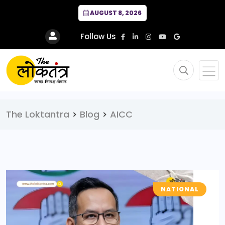
AUGUST 8, 2026
Follow Us
The Loktantra
>
Blog
>
AICC
NATIONAL