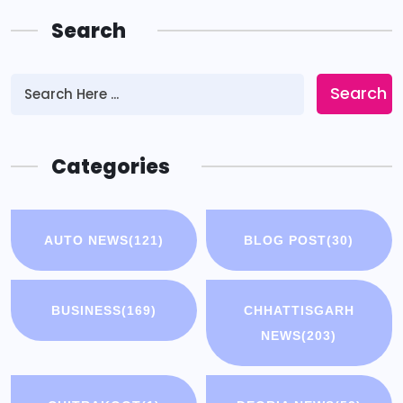
Search
Search
Categories
AUTO NEWS
(121)
BLOG POST
(30)
BUSINESS
(169)
CHHATTISGARH
NEWS
(203)