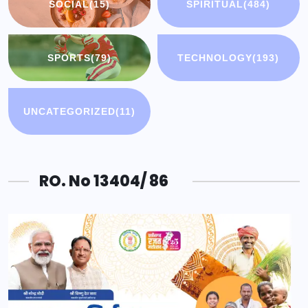
SOCIAL
(15)
SPIRITUAL
(484)
SPORTS
(79)
TECHNOLOGY
(193)
UNCATEGORIZED
(11)
RO. No 13404/ 86