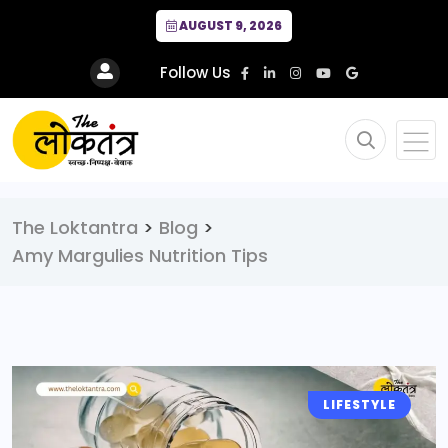
AUGUST 9, 2026
Follow Us
The Loktantra
>
Blog
>
Amy Margulies Nutrition Tips
LIFESTYLE