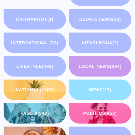
CHITRAKOOT
(1)
DEORIA NEWS
(53)
INTERNATIONAL
(72)
KITABI KONA
(3)
LIFESTYLE
(492)
LOCAL NEWS
(264)
NATIONAL
(1963)
NEWS
(27)
PAGE 3
(540)
POLITICS
(653)