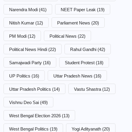
Narendra Modi
(41)
NEET Paper Leak
(19)
Nitish Kumar
(12)
Parliament News
(20)
PM Modi
(12)
Political News
(22)
Political News Hindi
(22)
Rahul Gandhi
(42)
Samajwadi Party
(16)
Student Protest
(18)
UP Politics
(16)
Uttar Pradesh News
(16)
Uttar Pradesh Politics
(14)
Vastu Shastra
(12)
Vishnu Deo Sai
(49)
West Bengal Election 2026
(13)
West Bengal Politics
(19)
Yogi Adityanath
(20)