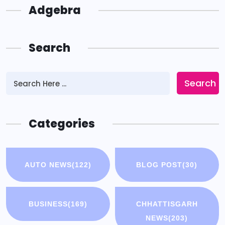
Adgebra
Search
Search
Categories
AUTO NEWS
(122)
BLOG POST
(30)
BUSINESS
(169)
CHHATTISGARH
NEWS
(203)