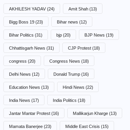
AKHILESH YADAV
(24)
Amit Shah
(13)
Bigg Boss 19
(23)
Bihar news
(12)
Bihar Politics
(31)
bjp
(20)
BJP News
(19)
Chhattisgarh News
(31)
CJP Protest
(18)
congress
(20)
Congress News
(18)
Delhi News
(12)
Donald Trump
(16)
Education News
(13)
Hindi News
(22)
India News
(17)
India Politics
(18)
Jantar Mantar Protest
(16)
Mallikarjun Kharge
(13)
Mamata Banerjee
(23)
Middle East Crisis
(15)