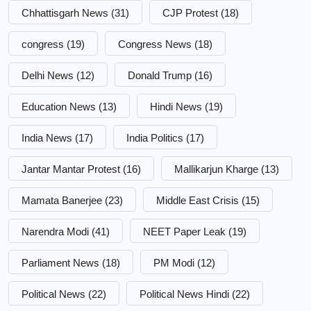
Chhattisgarh News
(31)
CJP Protest
(18)
congress
(19)
Congress News
(18)
Delhi News
(12)
Donald Trump
(16)
Education News
(13)
Hindi News
(19)
India News
(17)
India Politics
(17)
Jantar Mantar Protest
(16)
Mallikarjun Kharge
(13)
Mamata Banerjee
(23)
Middle East Crisis
(15)
Narendra Modi
(41)
NEET Paper Leak
(19)
Parliament News
(18)
PM Modi
(12)
Political News
(22)
Political News Hindi
(22)