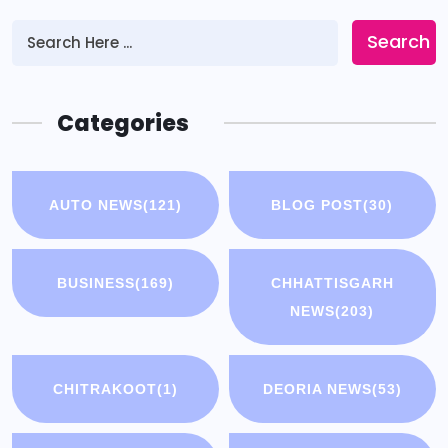
Search
Categories
AUTO NEWS
(121)
BLOG POST
(30)
BUSINESS
(169)
CHHATTISGARH
NEWS
(203)
CHITRAKOOT
(1)
DEORIA NEWS
(53)