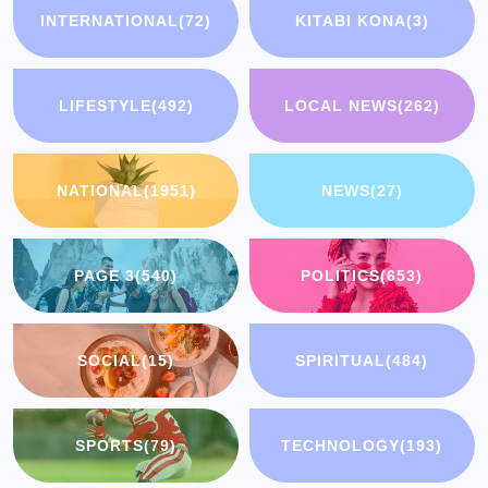
INTERNATIONAL
(72)
KITABI KONA
(3)
LIFESTYLE
(492)
LOCAL NEWS
(262)
NATIONAL
(1951)
NEWS
(27)
PAGE 3
(540)
POLITICS
(653)
SOCIAL
(15)
SPIRITUAL
(484)
SPORTS
(79)
TECHNOLOGY
(193)