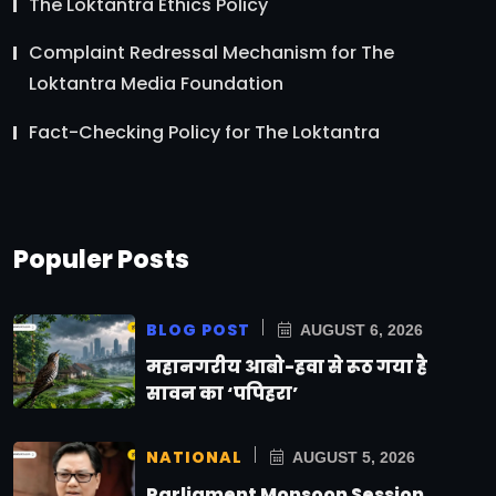
The Loktantra Ethics Policy
Complaint Redressal Mechanism for The
Loktantra Media Foundation
Fact-Checking Policy for The Loktantra
Populer Posts
BLOG POST
AUGUST 6, 2026
महानगरीय आबो-हवा से रूठ गया है
सावन का ‘पपिहरा’
NATIONAL
AUGUST 5, 2026
Parliament Monsoon Session