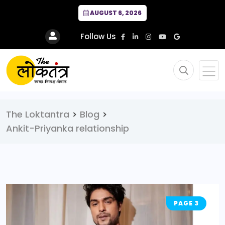
AUGUST 6, 2026
Follow Us
The Loktantra
>
Blog
>
Ankit-Priyanka relationship
PAGE 3