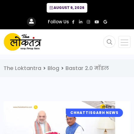
AUGUST 9, 2026
Follow Us
The Loktantra
>
Blog
>
Bastar 2.0 मॉडल
CHHATTISGARH NEWS