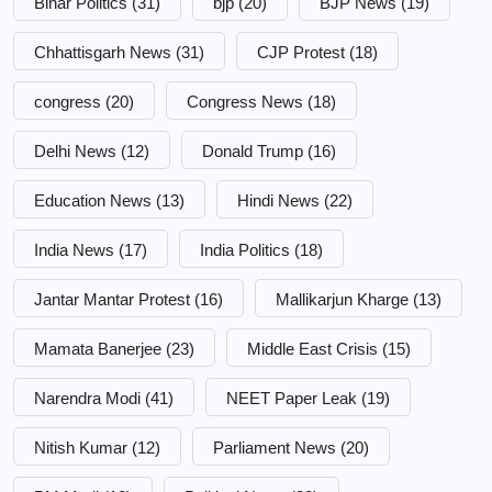
Bihar Politics
(31)
bjp
(20)
BJP News
(19)
Chhattisgarh News
(31)
CJP Protest
(18)
congress
(20)
Congress News
(18)
Delhi News
(12)
Donald Trump
(16)
Education News
(13)
Hindi News
(22)
India News
(17)
India Politics
(18)
Jantar Mantar Protest
(16)
Mallikarjun Kharge
(13)
Mamata Banerjee
(23)
Middle East Crisis
(15)
Narendra Modi
(41)
NEET Paper Leak
(19)
Nitish Kumar
(12)
Parliament News
(20)