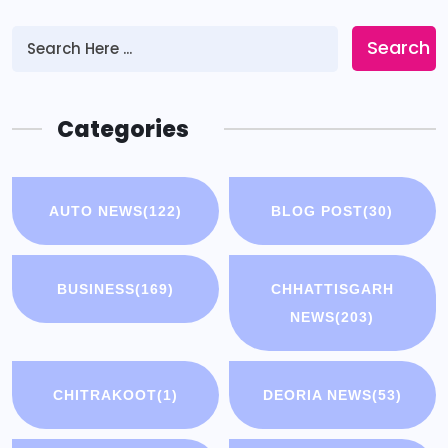
Search
Categories
AUTO NEWS
(122)
BLOG POST
(30)
BUSINESS
(169)
CHHATTISGARH
NEWS
(203)
CHITRAKOOT
(1)
DEORIA NEWS
(53)