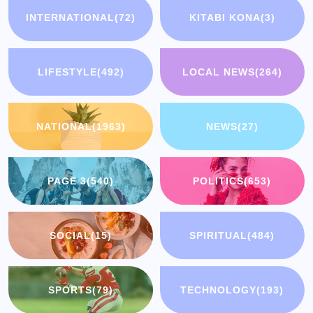
INTERNATIONAL
(72)
KITABI KONA
(3)
LIFESTYLE
(492)
LOCAL NEWS
(264)
NATIONAL
(1963)
NEWS
(27)
PAGE 3
(540)
POLITICS
(653)
SOCIAL
(15)
SPIRITUAL
(484)
SPORTS
(79)
TECHNOLOGY
(193)