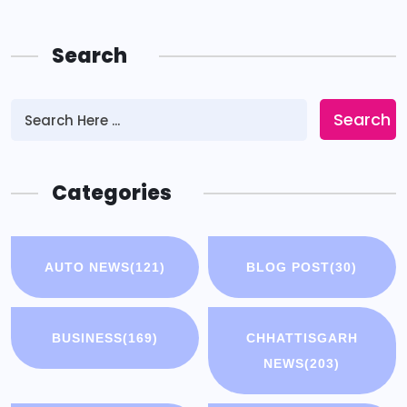
Search
Search
Categories
AUTO NEWS
(121)
BLOG POST
(30)
BUSINESS
(169)
CHHATTISGARH
NEWS
(203)