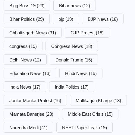
Bigg Boss 19
(23)
Bihar news
(12)
Bihar Politics
(29)
bjp
(19)
BJP News
(18)
Chhattisgarh News
(31)
CJP Protest
(18)
congress
(19)
Congress News
(18)
Delhi News
(12)
Donald Trump
(16)
Education News
(13)
Hindi News
(19)
India News
(17)
India Politics
(17)
Jantar Mantar Protest
(16)
Mallikarjun Kharge
(13)
Mamata Banerjee
(23)
Middle East Crisis
(15)
Narendra Modi
(41)
NEET Paper Leak
(19)