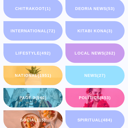
CHITRAKOOT
(1)
DEORIA NEWS
(53)
INTERNATIONAL
(72)
KITABI KONA
(3)
LIFESTYLE
(492)
LOCAL NEWS
(262)
NATIONAL
(1951)
NEWS
(27)
PAGE 3
(540)
POLITICS
(653)
SOCIAL
(15)
SPIRITUAL
(484)