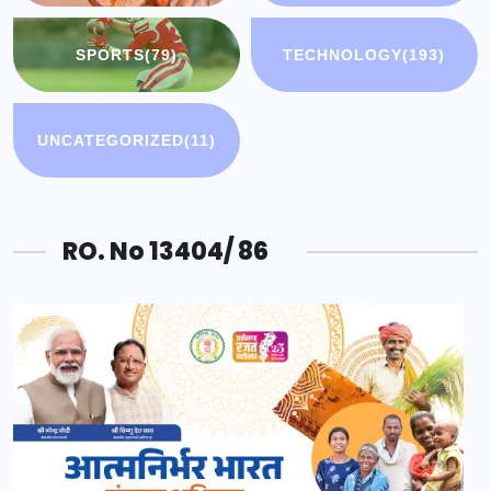
SPORTS
(79)
TECHNOLOGY
(193)
UNCATEGORIZED
(11)
RO. No 13404/ 86