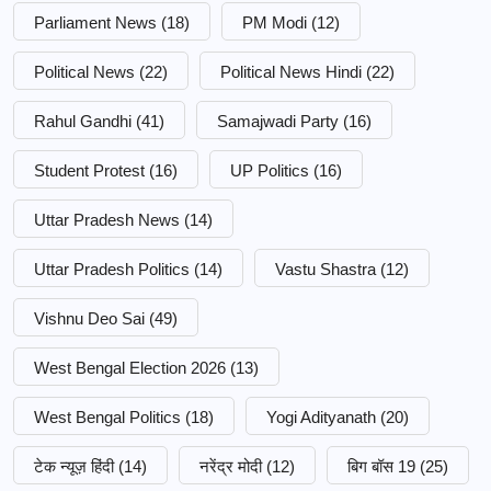
Parliament News
(18)
PM Modi
(12)
Political News
(22)
Political News Hindi
(22)
Rahul Gandhi
(41)
Samajwadi Party
(16)
Student Protest
(16)
UP Politics
(16)
Uttar Pradesh News
(14)
Uttar Pradesh Politics
(14)
Vastu Shastra
(12)
Vishnu Deo Sai
(49)
West Bengal Election 2026
(13)
West Bengal Politics
(18)
Yogi Adityanath
(20)
टेक न्यूज़ हिंदी
(14)
नरेंद्र मोदी
(12)
बिग बॉस 19
(25)