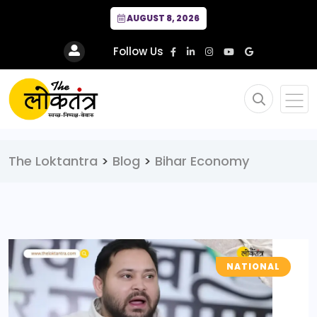
AUGUST 8, 2026
Follow Us
The Loktantra
>
Blog
>
Bihar Economy
NATIONAL