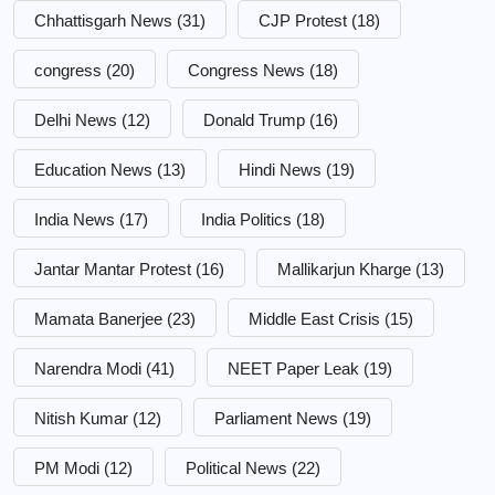
Chhattisgarh News
(31)
CJP Protest
(18)
congress
(20)
Congress News
(18)
Delhi News
(12)
Donald Trump
(16)
Education News
(13)
Hindi News
(19)
India News
(17)
India Politics
(18)
Jantar Mantar Protest
(16)
Mallikarjun Kharge
(13)
Mamata Banerjee
(23)
Middle East Crisis
(15)
Narendra Modi
(41)
NEET Paper Leak
(19)
Nitish Kumar
(12)
Parliament News
(19)
PM Modi
(12)
Political News
(22)