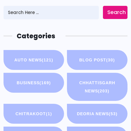
Search
Categories
AUTO NEWS
(121)
BLOG POST
(30)
BUSINESS
(169)
CHHATTISGARH
NEWS
(203)
CHITRAKOOT
(1)
DEORIA NEWS
(53)