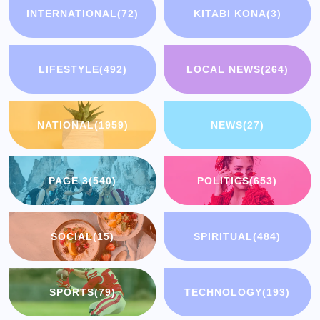
INTERNATIONAL
(72)
KITABI KONA
(3)
LIFESTYLE
(492)
LOCAL NEWS
(264)
NATIONAL
(1959)
NEWS
(27)
PAGE 3
(540)
POLITICS
(653)
SOCIAL
(15)
SPIRITUAL
(484)
SPORTS
(79)
TECHNOLOGY
(193)