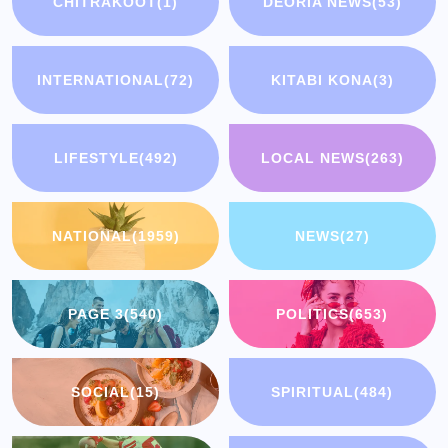
CHITRAKOOT
(1)
DEORIA NEWS
(53)
INTERNATIONAL
(72)
KITABI KONA
(3)
LIFESTYLE
(492)
LOCAL NEWS
(263)
NATIONAL
(1959)
NEWS
(27)
PAGE 3
(540)
POLITICS
(653)
SOCIAL
(15)
SPIRITUAL
(484)