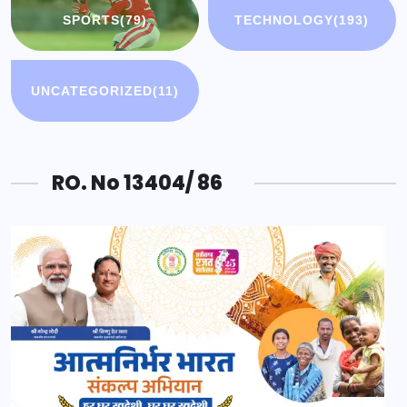
SPORTS
(79)
TECHNOLOGY
(193)
UNCATEGORIZED
(11)
RO. No 13404/ 86