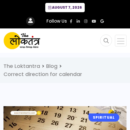
AUGUST 7, 2026
Follow Us
The Loktantra
>
Blog
>
Correct direction for calendar
SPIRITUAL