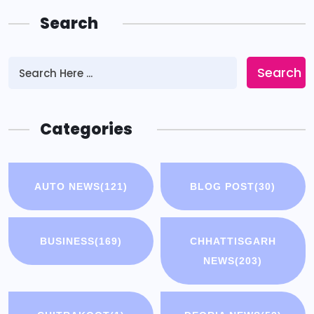
Search
Search
Categories
AUTO NEWS
(121)
BLOG POST
(30)
BUSINESS
(169)
CHHATTISGARH
NEWS
(203)