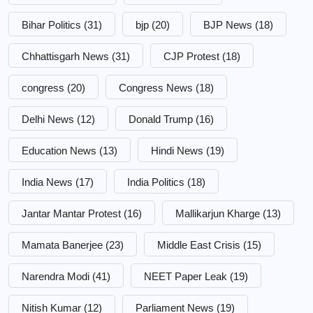
Bihar Politics
(31)
bjp
(20)
BJP News
(18)
Chhattisgarh News
(31)
CJP Protest
(18)
congress
(20)
Congress News
(18)
Delhi News
(12)
Donald Trump
(16)
Education News
(13)
Hindi News
(19)
India News
(17)
India Politics
(18)
Jantar Mantar Protest
(16)
Mallikarjun Kharge
(13)
Mamata Banerjee
(23)
Middle East Crisis
(15)
Narendra Modi
(41)
NEET Paper Leak
(19)
Nitish Kumar
(12)
Parliament News
(19)