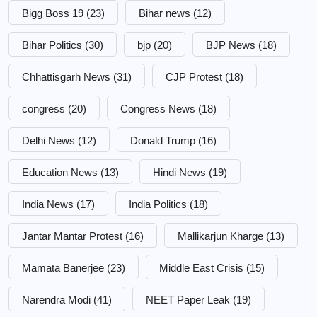
Bigg Boss 19
(23)
Bihar news
(12)
Bihar Politics
(30)
bjp
(20)
BJP News
(18)
Chhattisgarh News
(31)
CJP Protest
(18)
congress
(20)
Congress News
(18)
Delhi News
(12)
Donald Trump
(16)
Education News
(13)
Hindi News
(19)
India News
(17)
India Politics
(18)
Jantar Mantar Protest
(16)
Mallikarjun Kharge
(13)
Mamata Banerjee
(23)
Middle East Crisis
(15)
Narendra Modi
(41)
NEET Paper Leak
(19)