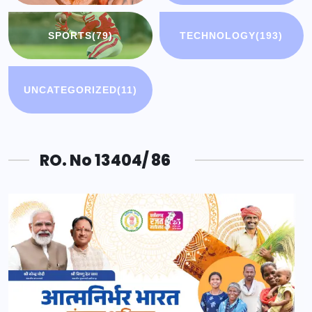
SPORTS
(79)
TECHNOLOGY
(193)
UNCATEGORIZED
(11)
RO. No 13404/ 86