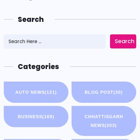
Search
Search
Categories
AUTO NEWS
(121)
BLOG POST
(30)
BUSINESS
(169)
CHHATTISGARH
NEWS
(203)