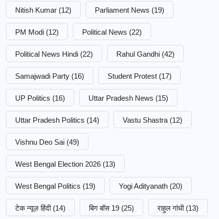
Nitish Kumar
(12)
Parliament News
(19)
PM Modi
(12)
Political News
(22)
Political News Hindi
(22)
Rahul Gandhi
(42)
Samajwadi Party
(16)
Student Protest
(17)
UP Politics
(16)
Uttar Pradesh News
(15)
Uttar Pradesh Politics
(14)
Vastu Shastra
(12)
Vishnu Deo Sai
(49)
West Bengal Election 2026
(13)
West Bengal Politics
(19)
Yogi Adityanath
(20)
टेक न्यूज़ हिंदी
(14)
बिग बॉस 19
(25)
राहुल गांधी
(13)