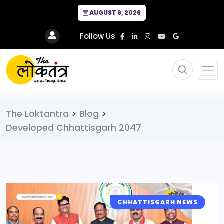
AUGUST 6, 2026
Follow Us
The Loktantra
>
Blog
>
Developed Chhattisgarh 2047
CHHATTISGARH NEWS