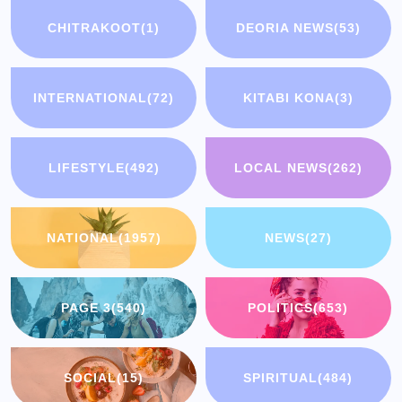
CHITRAKOOT
(1)
DEORIA NEWS
(53)
INTERNATIONAL
(72)
KITABI KONA
(3)
LIFESTYLE
(492)
LOCAL NEWS
(262)
NATIONAL
(1957)
NEWS
(27)
PAGE 3
(540)
POLITICS
(653)
SOCIAL
(15)
SPIRITUAL
(484)