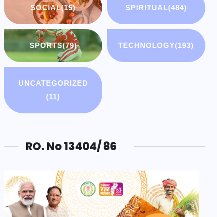
SOCIAL
(15)
SPIRITUAL
(484)
SPORTS
(79)
TECHNOLOGY
(193)
UNCATEGORIZED
(11)
RO. No 13404/ 86