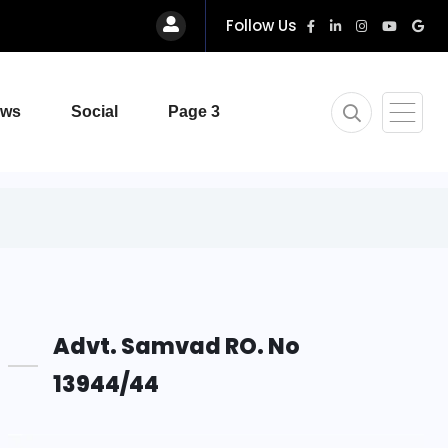
Follow Us
ews
Social
Page 3
Advt. Samvad RO. No
13944/44