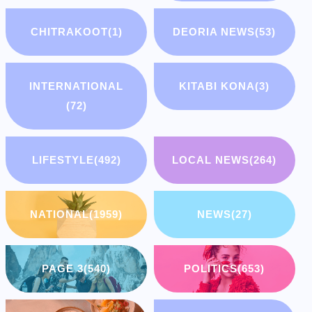
CHITRAKOOT
(1)
DEORIA NEWS
(53)
INTERNATIONAL
KITABI KONA
(3)
(72)
LIFESTYLE
(492)
LOCAL NEWS
(264)
NATIONAL
(1959)
NEWS
(27)
PAGE 3
(540)
POLITICS
(653)