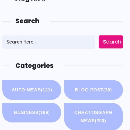
Search
Search
Categories
AUTO NEWS
(121)
BLOG POST
(30)
BUSINESS
(169)
CHHATTISGARH
NEWS
(203)