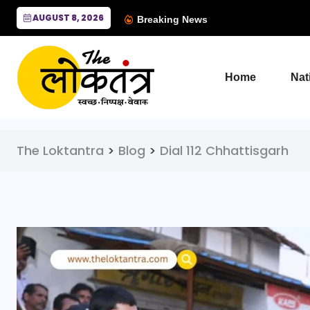
AUGUST 8, 2026
Breaking News
Home
Nat
The Loktantra
>
Blog
>
Dial 112 Chhattisgarh