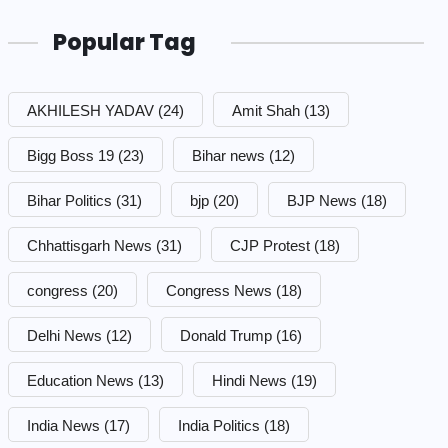
Popular Tag
AKHILESH YADAV
(24)
Amit Shah
(13)
Bigg Boss 19
(23)
Bihar news
(12)
Bihar Politics
(31)
bjp
(20)
BJP News
(18)
Chhattisgarh News
(31)
CJP Protest
(18)
congress
(20)
Congress News
(18)
Delhi News
(12)
Donald Trump
(16)
Education News
(13)
Hindi News
(19)
India News
(17)
India Politics
(18)