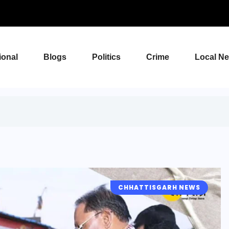
ional
Blogs
Politics
Crime
Local N
CHHATTISGARH NEWS