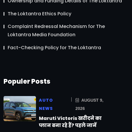
Ownership and Funding Details of The Loktantra
The Loktantra Ethics Policy
Complaint Redressal Mechanism for The
Loktantra Media Foundation
Fact-Checking Policy for The Loktantra
Populer Posts
AUTO
AUGUST 9,
NEWS
2026
Maruti Victoris खरीदने का
प्लान बना रहे हैं? पहले जानें