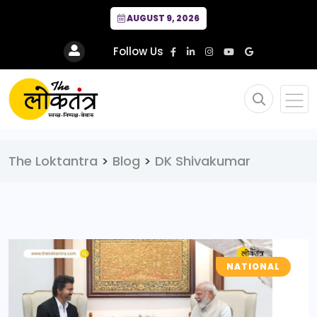
AUGUST 9, 2026
Follow Us
The Loktantra
>
Blog
>
DK Shivakumar
NATIONAL