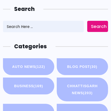
Search
Search
Categories
AUTO NEWS
(122)
BLOG POST
(30)
BUSINESS
(169)
CHHATTISGARH
NEWS
(203)