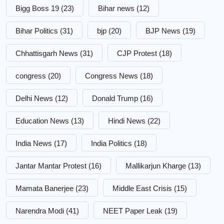
Bigg Boss 19
(23)
Bihar news
(12)
Bihar Politics
(31)
bjp
(20)
BJP News
(19)
Chhattisgarh News
(31)
CJP Protest
(18)
congress
(20)
Congress News
(18)
Delhi News
(12)
Donald Trump
(16)
Education News
(13)
Hindi News
(22)
India News
(17)
India Politics
(18)
Jantar Mantar Protest
(16)
Mallikarjun Kharge
(13)
Mamata Banerjee
(23)
Middle East Crisis
(15)
Narendra Modi
(41)
NEET Paper Leak
(19)