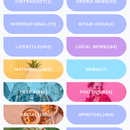
CHITRAKOOT
(1)
DEORIA NEWS
(53)
INTERNATIONAL
(72)
KITABI KONA
(3)
LIFESTYLE
(492)
LOCAL NEWS
(264)
NATIONAL
(1963)
NEWS
(27)
PAGE 3
(540)
POLITICS
(653)
SOCIAL
(15)
SPIRITUAL
(484)