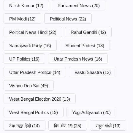
Nitish Kumar
(12)
Parliament News
(20)
PM Modi
(12)
Political News
(22)
Political News Hindi
(22)
Rahul Gandhi
(42)
Samajwadi Party
(16)
Student Protest
(18)
UP Politics
(16)
Uttar Pradesh News
(16)
Uttar Pradesh Politics
(14)
Vastu Shastra
(12)
Vishnu Deo Sai
(49)
West Bengal Election 2026
(13)
West Bengal Politics
(19)
Yogi Adityanath
(20)
टेक न्यूज़ हिंदी
(14)
बिग बॉस 19
(25)
राहुल गांधी
(13)