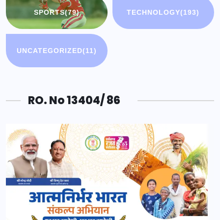
SPORTS
(79)
TECHNOLOGY
(193)
UNCATEGORIZED
(11)
RO. No 13404/ 86