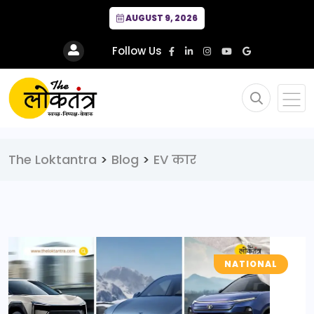
AUGUST 9, 2026
Follow Us
The Loktantra
>
Blog
>
EV कार
NATIONAL