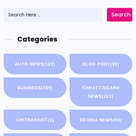
Search
Categories
AUTO NEWS
(122)
BLOG POST
(30)
BUSINESS
(169)
CHHATTISGARH
NEWS
(203)
CHITRAKOOT
(1)
DEORIA NEWS
(53)