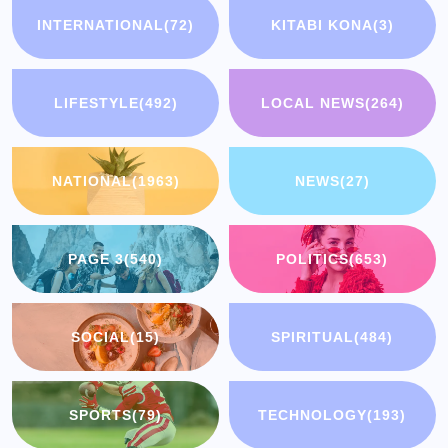
INTERNATIONAL
(72)
KITABI KONA
(3)
LIFESTYLE
(492)
LOCAL NEWS
(264)
NATIONAL
(1963)
NEWS
(27)
PAGE 3
(540)
POLITICS
(653)
SOCIAL
(15)
SPIRITUAL
(484)
SPORTS
(79)
TECHNOLOGY
(193)