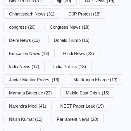
Bihar Politics
(31)
bjp
(20)
BJP News
(19)
Chhattisgarh News
(31)
CJP Protest
(18)
congress
(20)
Congress News
(18)
Delhi News
(12)
Donald Trump
(16)
Education News
(13)
Hindi News
(22)
India News
(17)
India Politics
(18)
Jantar Mantar Protest
(16)
Mallikarjun Kharge
(13)
Mamata Banerjee
(23)
Middle East Crisis
(15)
Narendra Modi
(41)
NEET Paper Leak
(19)
Nitish Kumar
(12)
Parliament News
(20)