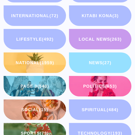
INTERNATIONAL
(72)
KITABI KONA
(3)
LIFESTYLE
(492)
LOCAL NEWS
(263)
NATIONAL
(1959)
NEWS
(27)
PAGE 3
(540)
POLITICS
(653)
SOCIAL
(15)
SPIRITUAL
(484)
SPORTS
(79)
TECHNOLOGY
(193)