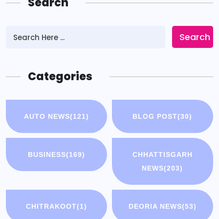
Search
Search
Categories
AUTO NEWS
(121)
BLOG POST
(30)
BUSINESS
(169)
CHHATTISGARH
NEWS
(203)
CHITRAKOOT
(1)
DEORIA NEWS
(53)