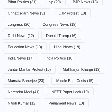
Bihar Politics
(31)
bjp
(20)
BJP News
(18)
Chhattisgarh News
(31)
CJP Protest
(18)
congress
(20)
Congress News
(18)
Delhi News
(12)
Donald Trump
(16)
Education News
(13)
Hindi News
(19)
India News
(17)
India Politics
(18)
Jantar Mantar Protest
(16)
Mallikarjun Kharge
(13)
Mamata Banerjee
(23)
Middle East Crisis
(15)
Narendra Modi
(41)
NEET Paper Leak
(19)
Nitish Kumar
(12)
Parliament News
(19)