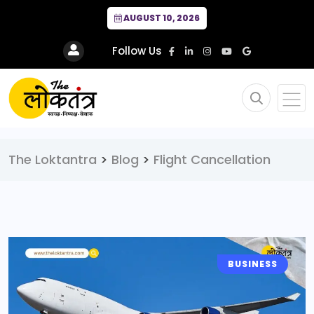
AUGUST 10, 2026
Follow Us
The Loktantra
>
Blog
>
Flight Cancellation
BUSINESS