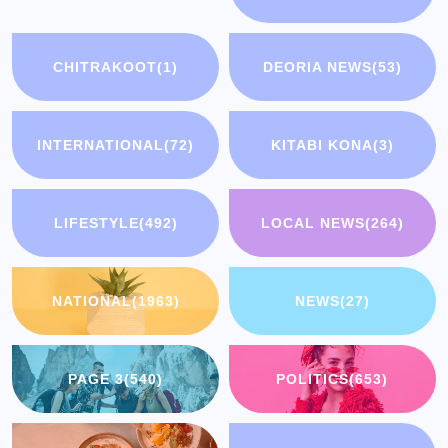
CHITRAKOOT
(1)
DEORIA NEWS
(53)
INTERNATIONAL
(72)
KITABI KONA
(3)
LIFESTYLE
(492)
LOCAL NEWS
(264)
NATIONAL
(1963)
NEWS
(27)
PAGE 3
(540)
POLITICS
(653)