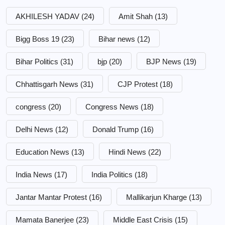
AKHILESH YADAV
(24)
Amit Shah
(13)
Bigg Boss 19
(23)
Bihar news
(12)
Bihar Politics
(31)
bjp
(20)
BJP News
(19)
Chhattisgarh News
(31)
CJP Protest
(18)
congress
(20)
Congress News
(18)
Delhi News
(12)
Donald Trump
(16)
Education News
(13)
Hindi News
(22)
India News
(17)
India Politics
(18)
Jantar Mantar Protest
(16)
Mallikarjun Kharge
(13)
Mamata Banerjee
(23)
Middle East Crisis
(15)