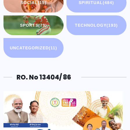
SOCIAL
(15)
SPIRITUAL
(484)
SPORTS
(79)
TECHNOLOGY
(193)
UNCATEGORIZED
(11)
RO. No 13404/ 86