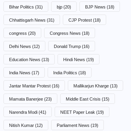
Bihar Politics
(31)
bjp
(20)
BJP News
(18)
Chhattisgarh News
(31)
CJP Protest
(18)
congress
(20)
Congress News
(18)
Delhi News
(12)
Donald Trump
(16)
Education News
(13)
Hindi News
(19)
India News
(17)
India Politics
(18)
Jantar Mantar Protest
(16)
Mallikarjun Kharge
(13)
Mamata Banerjee
(23)
Middle East Crisis
(15)
Narendra Modi
(41)
NEET Paper Leak
(19)
Nitish Kumar
(12)
Parliament News
(19)