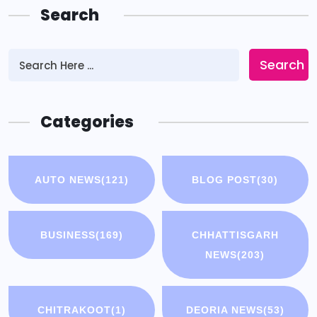
Search
Search
Categories
AUTO NEWS
(121)
BLOG POST
(30)
BUSINESS
(169)
CHHATTISGARH
NEWS
(203)
CHITRAKOOT
(1)
DEORIA NEWS
(53)