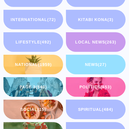
INTERNATIONAL
(72)
KITABI KONA
(3)
LIFESTYLE
(492)
LOCAL NEWS
(263)
NATIONAL
(1959)
NEWS
(27)
PAGE 3
(540)
POLITICS
(653)
SOCIAL
(15)
SPIRITUAL
(484)