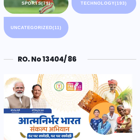
SPORTS
(79)
TECHNOLOGY
(193)
UNCATEGORIZED
(11)
RO. No 13404/ 86