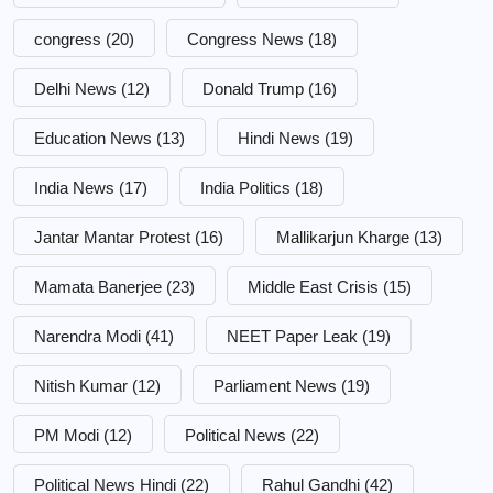
congress
(20)
Congress News
(18)
Delhi News
(12)
Donald Trump
(16)
Education News
(13)
Hindi News
(19)
India News
(17)
India Politics
(18)
Jantar Mantar Protest
(16)
Mallikarjun Kharge
(13)
Mamata Banerjee
(23)
Middle East Crisis
(15)
Narendra Modi
(41)
NEET Paper Leak
(19)
Nitish Kumar
(12)
Parliament News
(19)
PM Modi
(12)
Political News
(22)
Political News Hindi
(22)
Rahul Gandhi
(42)