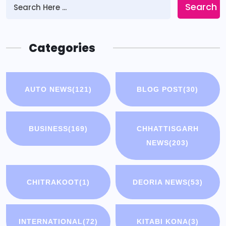
Search
Categories
AUTO NEWS
(121)
BLOG POST
(30)
BUSINESS
(169)
CHHATTISGARH
NEWS
(203)
CHITRAKOOT
(1)
DEORIA NEWS
(53)
INTERNATIONAL
(72)
KITABI KONA
(3)