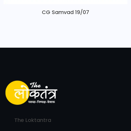
CG Samvad 19/07
The Loktantra