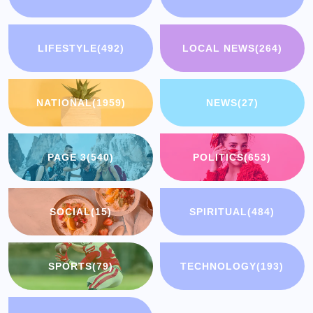
LIFESTYLE
(492)
LOCAL NEWS
(264)
NATIONAL
(1959)
NEWS
(27)
PAGE 3
(540)
POLITICS
(653)
SOCIAL
(15)
SPIRITUAL
(484)
SPORTS
(79)
TECHNOLOGY
(193)