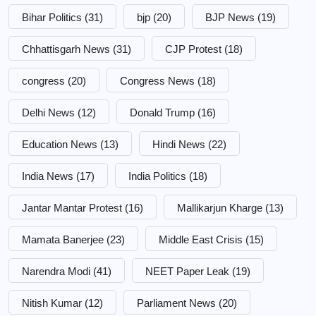
Bihar Politics
(31)
bjp
(20)
BJP News
(19)
Chhattisgarh News
(31)
CJP Protest
(18)
congress
(20)
Congress News
(18)
Delhi News
(12)
Donald Trump
(16)
Education News
(13)
Hindi News
(22)
India News
(17)
India Politics
(18)
Jantar Mantar Protest
(16)
Mallikarjun Kharge
(13)
Mamata Banerjee
(23)
Middle East Crisis
(15)
Narendra Modi
(41)
NEET Paper Leak
(19)
Nitish Kumar
(12)
Parliament News
(20)