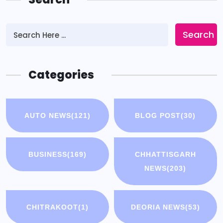
Search
Categories
AUTO NEWS
(121)
BLOG POST
(30)
BUSINESS
(169)
CHHATTISGARH
NEWS
(203)
CHITRAKOOT
(1)
DEORIA NEWS
(53)