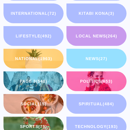
INTERNATIONAL
(72)
KITABI KONA
(3)
LIFESTYLE
(492)
LOCAL NEWS
(264)
NATIONAL
(1963)
NEWS
(27)
PAGE 3
(540)
POLITICS
(653)
SOCIAL
(15)
SPIRITUAL
(484)
SPORTS
(79)
TECHNOLOGY
(193)