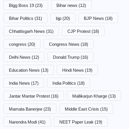
Bigg Boss 19
(23)
Bihar news
(12)
Bihar Politics
(31)
bjp
(20)
BJP News
(18)
Chhattisgarh News
(31)
CJP Protest
(18)
congress
(20)
Congress News
(18)
Delhi News
(12)
Donald Trump
(16)
Education News
(13)
Hindi News
(19)
India News
(17)
India Politics
(18)
Jantar Mantar Protest
(16)
Mallikarjun Kharge
(13)
Mamata Banerjee
(23)
Middle East Crisis
(15)
Narendra Modi
(41)
NEET Paper Leak
(19)