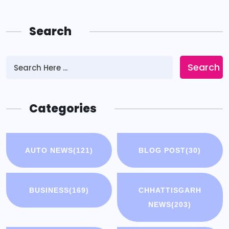
Search
Search
Categories
AUTO NEWS
(121)
BLOG POST
(30)
BUSINESS
(169)
CHHATTISGARH
NEWS
(203)