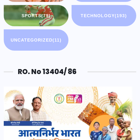
SPORTS
(79)
TECHNOLOGY
(193)
UNCATEGORIZED
(11)
RO. No 13404/ 86