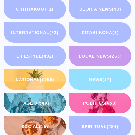
CHITRAKOOT
(1)
DEORIA NEWS
(53)
INTERNATIONAL
(72)
KITABI KONA
(3)
LIFESTYLE
(492)
LOCAL NEWS
(263)
NATIONAL
(1959)
NEWS
(27)
PAGE 3
(540)
POLITICS
(653)
SOCIAL
(15)
SPIRITUAL
(484)