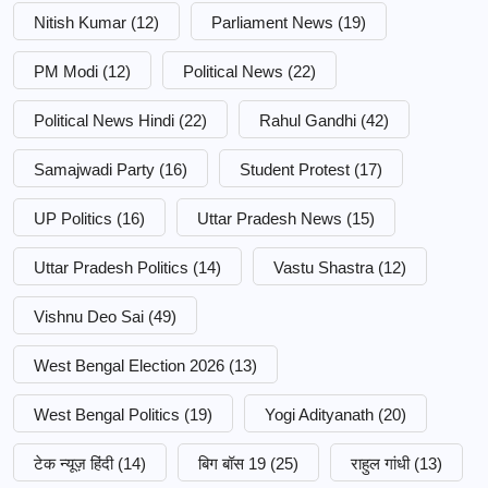
Nitish Kumar
(12)
Parliament News
(19)
PM Modi
(12)
Political News
(22)
Political News Hindi
(22)
Rahul Gandhi
(42)
Samajwadi Party
(16)
Student Protest
(17)
UP Politics
(16)
Uttar Pradesh News
(15)
Uttar Pradesh Politics
(14)
Vastu Shastra
(12)
Vishnu Deo Sai
(49)
West Bengal Election 2026
(13)
West Bengal Politics
(19)
Yogi Adityanath
(20)
टेक न्यूज़ हिंदी
(14)
बिग बॉस 19
(25)
राहुल गांधी
(13)