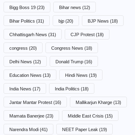
Bigg Boss 19
(23)
Bihar news
(12)
Bihar Politics
(31)
bjp
(20)
BJP News
(18)
Chhattisgarh News
(31)
CJP Protest
(18)
congress
(20)
Congress News
(18)
Delhi News
(12)
Donald Trump
(16)
Education News
(13)
Hindi News
(19)
India News
(17)
India Politics
(18)
Jantar Mantar Protest
(16)
Mallikarjun Kharge
(13)
Mamata Banerjee
(23)
Middle East Crisis
(15)
Narendra Modi
(41)
NEET Paper Leak
(19)