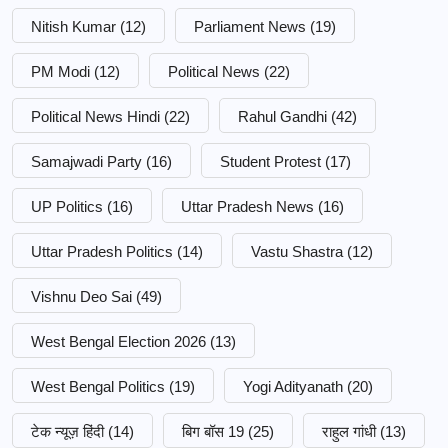
Nitish Kumar
(12)
Parliament News
(19)
PM Modi
(12)
Political News
(22)
Political News Hindi
(22)
Rahul Gandhi
(42)
Samajwadi Party
(16)
Student Protest
(17)
UP Politics
(16)
Uttar Pradesh News
(16)
Uttar Pradesh Politics
(14)
Vastu Shastra
(12)
Vishnu Deo Sai
(49)
West Bengal Election 2026
(13)
West Bengal Politics
(19)
Yogi Adityanath
(20)
टेक न्यूज़ हिंदी
(14)
बिग बॉस 19
(25)
राहुल गांधी
(13)