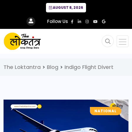
AUGUST 8, 2026
Follow Us
The Loktantra
>
Blog
>
Indigo Flight Divert
NATIONAL