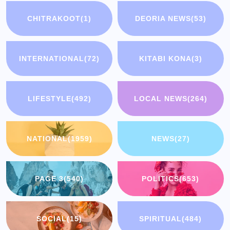
CHITRAKOOT
(1)
DEORIA NEWS
(53)
INTERNATIONAL
(72)
KITABI KONA
(3)
LIFESTYLE
(492)
LOCAL NEWS
(264)
NATIONAL
(1959)
NEWS
(27)
PAGE 3
(540)
POLITICS
(653)
SOCIAL
(15)
SPIRITUAL
(484)