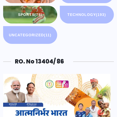
SPORTS
(79)
TECHNOLOGY
(193)
UNCATEGORIZED
(11)
RO. No 13404/ 86