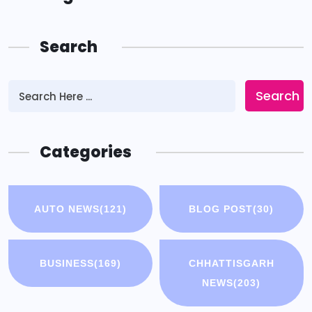
Search
Search
Categories
AUTO NEWS
(121)
BLOG POST
(30)
BUSINESS
(169)
CHHATTISGARH
NEWS
(203)