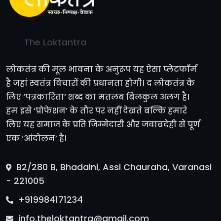
The Loktantra
लोकतंत्र की मूल भावना के अनुरूप यह ऐसा प्लेटफॉर्म
है जहां स्वतंत्र विचारों की प्रधानता होगी। द लोकतंत्र के
लिए ‘पत्रकारिता’ शब्द का मतलब बिलकुल अलग है।
हम इसे ‘प्रोफेशन’ के तौर पर नहीं देखते बल्कि हमारे
लिए यह समाज के प्रति जिम्मेदारी और जवाबदेही से पूर्ण
एक ‘आंदोलन’ है।
B2/280 B, Bhadaini, Assi Chauraha, Varanasi
- 221005
+919984171234
info.theloktantra@gmail.com