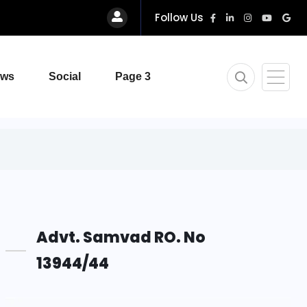
Follow Us
ews
Social
Page 3
Advt. Samvad RO. No
13944/44