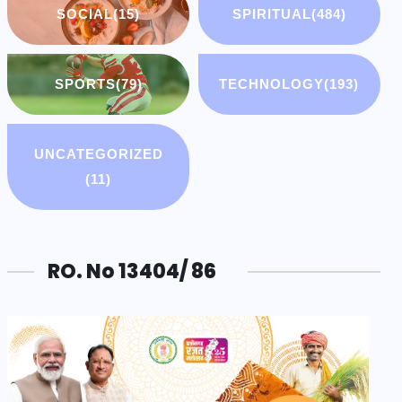
SOCIAL
(15)
SPIRITUAL
(484)
SPORTS
(79)
TECHNOLOGY
(193)
UNCATEGORIZED
(11)
RO. No 13404/ 86