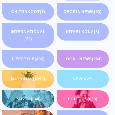
CHITRAKOOT
(1)
DEORIA NEWS
(53)
INTERNATIONAL
KITABI KONA
(3)
(72)
LIFESTYLE
(492)
LOCAL NEWS
(264)
NATIONAL
(1959)
NEWS
(27)
PAGE 3
(540)
POLITICS
(653)