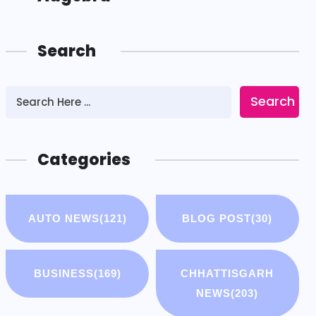
Search
Search
Categories
AUTO NEWS
(121)
BLOG POST
(30)
BUSINESS
(169)
CHHATTISGARH
NEWS
(203)