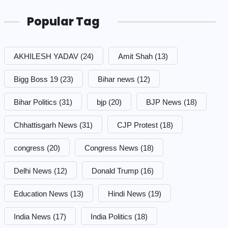
Popular Tag
AKHILESH YADAV
(24)
Amit Shah
(13)
Bigg Boss 19
(23)
Bihar news
(12)
Bihar Politics
(31)
bjp
(20)
BJP News
(18)
Chhattisgarh News
(31)
CJP Protest
(18)
congress
(20)
Congress News
(18)
Delhi News
(12)
Donald Trump
(16)
Education News
(13)
Hindi News
(19)
India News
(17)
India Politics
(18)