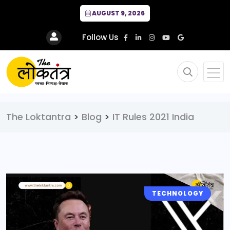
AUGUST 9, 2026
Follow Us
The Loktantra
>
Blog
>
IT Rules 2021 India
TECHNOLOGY