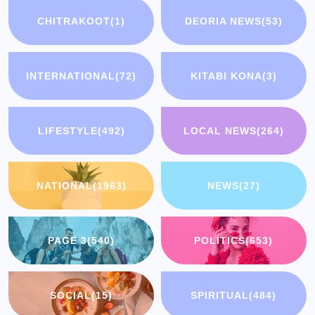
CHITRAKOOT
(1)
DEORIA NEWS
(53)
INTERNATIONAL
(72)
KITABI KONA
(3)
LIFESTYLE
(492)
LOCAL NEWS
(264)
NATIONAL
(1963)
NEWS
(27)
PAGE 3
(540)
POLITICS
(653)
SOCIAL
(15)
SPIRITUAL
(484)