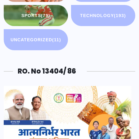
SPORTS
(79)
TECHNOLOGY
(193)
UNCATEGORIZED
(11)
RO. No 13404/ 86