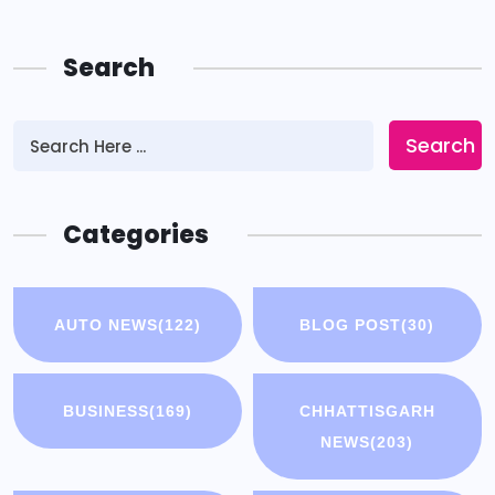
Search
Search
Categories
AUTO NEWS
(122)
BLOG POST
(30)
BUSINESS
(169)
CHHATTISGARH
NEWS
(203)