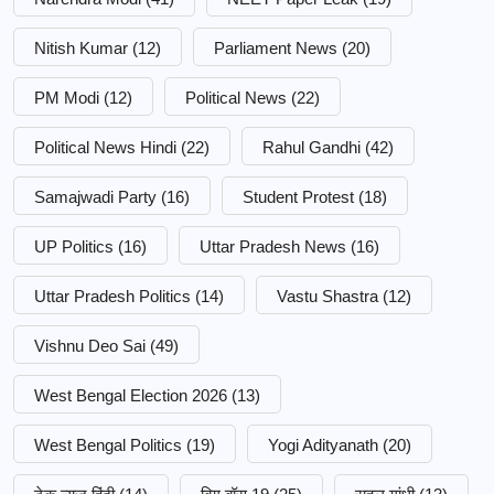
Nitish Kumar
(12)
Parliament News
(20)
PM Modi
(12)
Political News
(22)
Political News Hindi
(22)
Rahul Gandhi
(42)
Samajwadi Party
(16)
Student Protest
(18)
UP Politics
(16)
Uttar Pradesh News
(16)
Uttar Pradesh Politics
(14)
Vastu Shastra
(12)
Vishnu Deo Sai
(49)
West Bengal Election 2026
(13)
West Bengal Politics
(19)
Yogi Adityanath
(20)