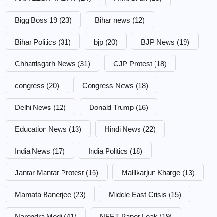
Bigg Boss 19
(23)
Bihar news
(12)
Bihar Politics
(31)
bjp
(20)
BJP News
(19)
Chhattisgarh News
(31)
CJP Protest
(18)
congress
(20)
Congress News
(18)
Delhi News
(12)
Donald Trump
(16)
Education News
(13)
Hindi News
(22)
India News
(17)
India Politics
(18)
Jantar Mantar Protest
(16)
Mallikarjun Kharge
(13)
Mamata Banerjee
(23)
Middle East Crisis
(15)
Narendra Modi
(41)
NEET Paper Leak
(19)