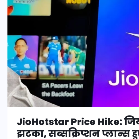
JioHotstar Price Hike: जियो
झटका, सब्सक्रिप्शन प्लान्स हुए