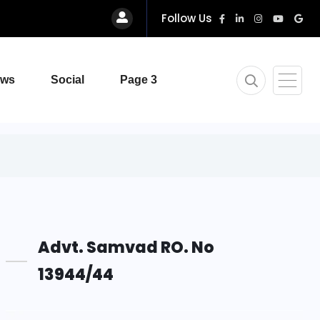
Follow Us
ews
Social
Page 3
Advt. Samvad RO. No
13944/44