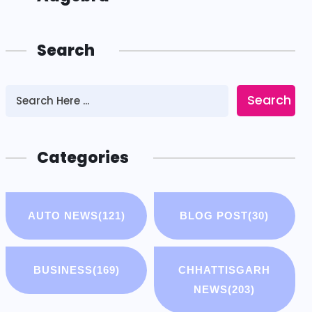
Search
Search
Categories
AUTO NEWS
(121)
BLOG POST
(30)
BUSINESS
(169)
CHHATTISGARH
NEWS
(203)