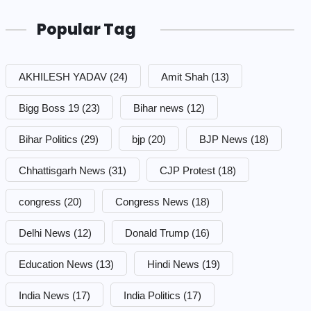
Popular Tag
AKHILESH YADAV
(24)
Amit Shah
(13)
Bigg Boss 19
(23)
Bihar news
(12)
Bihar Politics
(29)
bjp
(20)
BJP News
(18)
Chhattisgarh News
(31)
CJP Protest
(18)
congress
(20)
Congress News
(18)
Delhi News
(12)
Donald Trump
(16)
Education News
(13)
Hindi News
(19)
India News
(17)
India Politics
(17)