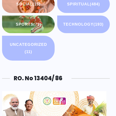
SOCIAL
(15)
SPIRITUAL
(484)
SPORTS
(79)
TECHNOLOGY
(193)
UNCATEGORIZED
(11)
RO. No 13404/ 86