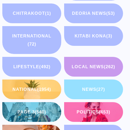
CHITRAKOOT
(1)
DEORIA NEWS
(53)
INTERNATIONAL
KITABI KONA
(3)
(72)
LIFESTYLE
(492)
LOCAL NEWS
(262)
NATIONAL
(1954)
NEWS
(27)
PAGE 3
(540)
POLITICS
(653)