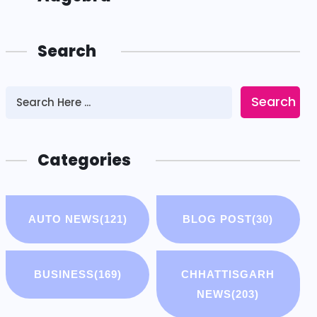
Search
Search
Categories
AUTO NEWS
(121)
BLOG POST
(30)
BUSINESS
(169)
CHHATTISGARH
NEWS
(203)