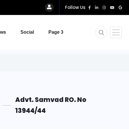
Follow Us
ews
Social
Page 3
Advt. Samvad RO. No
13944/44