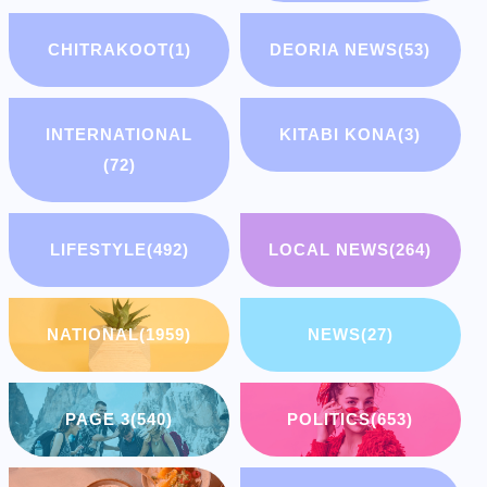
CHITRAKOOT
(1)
DEORIA NEWS
(53)
INTERNATIONAL
KITABI KONA
(3)
(72)
LIFESTYLE
(492)
LOCAL NEWS
(264)
NATIONAL
(1959)
NEWS
(27)
PAGE 3
(540)
POLITICS
(653)