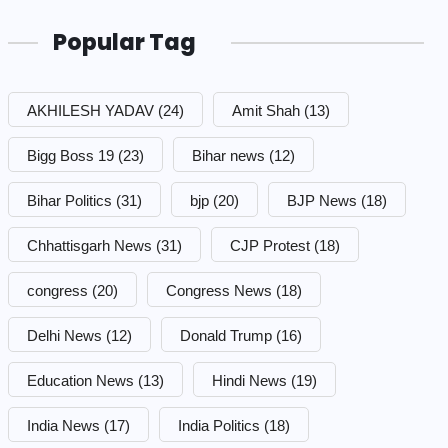
Popular Tag
AKHILESH YADAV
(24)
Amit Shah
(13)
Bigg Boss 19
(23)
Bihar news
(12)
Bihar Politics
(31)
bjp
(20)
BJP News
(18)
Chhattisgarh News
(31)
CJP Protest
(18)
congress
(20)
Congress News
(18)
Delhi News
(12)
Donald Trump
(16)
Education News
(13)
Hindi News
(19)
India News
(17)
India Politics
(18)