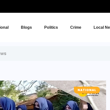
ional
Blogs
Politics
Crime
Local N
ews
NATIONAL