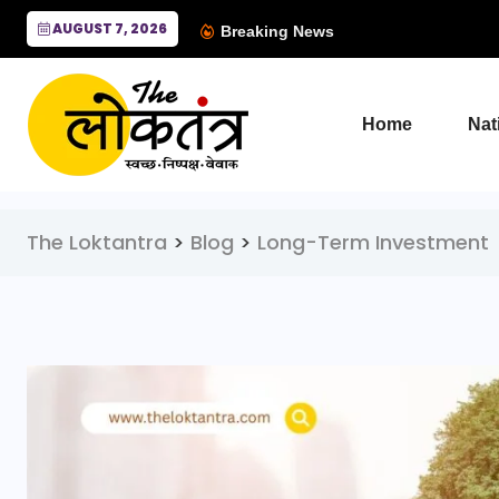
AUGUST 7, 2026
Breaking News
Home
Nat
The Loktantra
>
Blog
>
Long-Term Investment