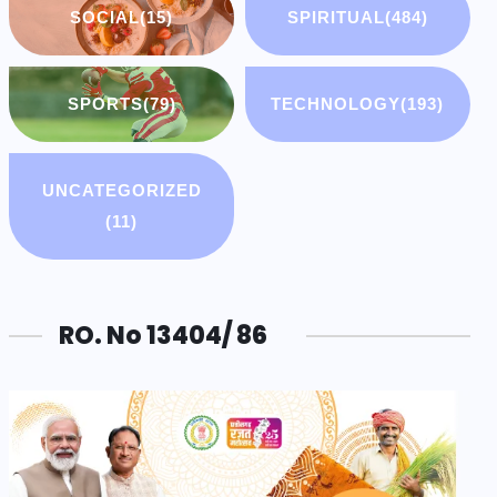
SOCIAL
(15)
SPIRITUAL
(484)
SPORTS
(79)
TECHNOLOGY
(193)
UNCATEGORIZED
(11)
RO. No 13404/ 86