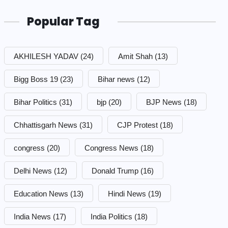
Popular Tag
AKHILESH YADAV
(24)
Amit Shah
(13)
Bigg Boss 19
(23)
Bihar news
(12)
Bihar Politics
(31)
bjp
(20)
BJP News
(18)
Chhattisgarh News
(31)
CJP Protest
(18)
congress
(20)
Congress News
(18)
Delhi News
(12)
Donald Trump
(16)
Education News
(13)
Hindi News
(19)
India News
(17)
India Politics
(18)