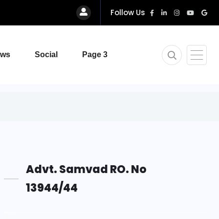
Follow Us
ews
Social
Page 3
Advt. Samvad RO. No
13944/44