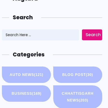
Search
Search
Categories
AUTO NEWS
(121)
BLOG POST
(30)
BUSINESS
(169)
CHHATTISGARH
NEWS
(203)