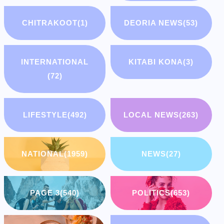
CHITRAKOOT
(1)
DEORIA NEWS
(53)
INTERNATIONAL
KITABI KONA
(3)
(72)
LIFESTYLE
(492)
LOCAL NEWS
(263)
NATIONAL
(1959)
NEWS
(27)
PAGE 3
(540)
POLITICS
(653)