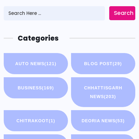
Search
Categories
AUTO NEWS
(121)
BLOG POST
(29)
BUSINESS
(169)
CHHATTISGARH
NEWS
(203)
CHITRAKOOT
(1)
DEORIA NEWS
(53)