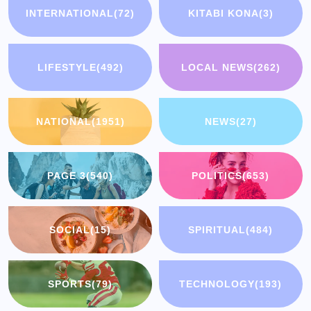
INTERNATIONAL
(72)
KITABI KONA
(3)
LIFESTYLE
(492)
LOCAL NEWS
(262)
NATIONAL
(1951)
NEWS
(27)
PAGE 3
(540)
POLITICS
(653)
SOCIAL
(15)
SPIRITUAL
(484)
SPORTS
(79)
TECHNOLOGY
(193)