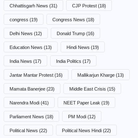
Chhattisgarh News
(31)
CJP Protest
(18)
congress
(19)
Congress News
(18)
Delhi News
(12)
Donald Trump
(16)
Education News
(13)
Hindi News
(19)
India News
(17)
India Politics
(17)
Jantar Mantar Protest
(16)
Mallikarjun Kharge
(13)
Mamata Banerjee
(23)
Middle East Crisis
(15)
Narendra Modi
(41)
NEET Paper Leak
(19)
Parliament News
(18)
PM Modi
(12)
Political News
(22)
Political News Hindi
(22)