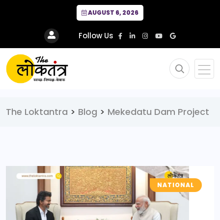
AUGUST 6, 2026
Follow Us
The Loktantra
>
Blog
>
Mekedatu Dam Project
NATIONAL